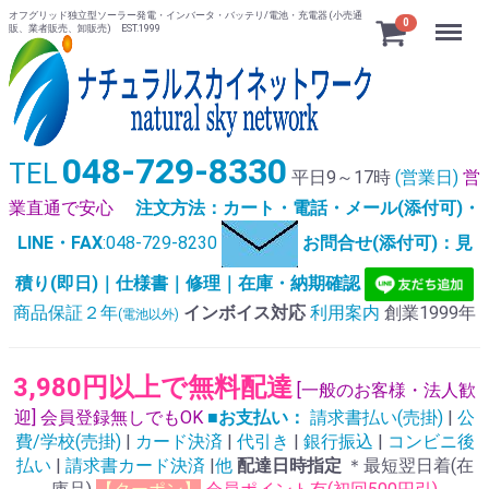
オフグリッド独立型ソーラー発電・インバータ・バッテリ/電池・充電器 (小売通
Menu
0
販、業者販売、卸販売) EST.1999
048-729-8330
TEL
平日9～17時
(営業日)
営
業直通で安心
注文方法：カート・電話・メール(添付可)・
LINE・FAX
:048-729-8230
お問合せ(添付可)：見
積り(即日)｜仕様書｜修理｜在庫・納期確認
商品保証２年
インボイス対応
利用案内
創業1999年
(電池以外)
3,980円以上で無料配達
[一般のお客様・法人歓
迎] 会員登録無しでもOK
■お支払い：
請求書払い(売掛)
|
公
費/学校(売掛)
|
カード決済
|
代引き
|
銀行振込
|
コンビニ後
払い
|
請求書カード決済
|
他
配達日時指定
＊最短翌日着(在