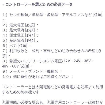
○ コントローラーを選ぶための必須データ
１）セルの種類／単結晶・多結晶・アモルファスなど [必須]
：
２）最大電圧 [必須] ：
３）最大電流 [必須] ：
４）開放電圧 [必須] ：
５）短絡電流 [必須] ：
６）出力 [必須] ：
７）利用枚数と、並列・直列などの組み合わせ方の希望 [必
須] ：
８）希望のバッテリーシステム電圧/12V・24V・36V・
48V・60V [必須] ：
９）メーカー・ブランド・機種名 ：
１０）他に条件があればご連絡ください ：
コントローラーとは太陽電池などの発電電力を効率よく利用
するための制御機です
充電機能が必要な場合も、充電専用コントローラーは種類が