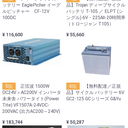
ッテリー EaglePicher イーグ
品】Trojan ディープサイクル
ルピッチャー CF-12V
バッテリ T-105 ／ ELPT (シ
100DC
ングル) 6V・225Ah 20時間率
（トロ―ジャン T105）
¥ 116,600
¥ 55,660
5位
正弦波 1500W
6位
【無料配達／正規
DC24V＞AC200V インバータ
品】サイクル バッテリー 6V
未来舎 パワータイト(Power
GC2-125 GCシリーズ G&Yu
Tite) VF1507A-24VDC-
200VAC (出力AC200～240V)
¥ 183,744
¥ 50,287