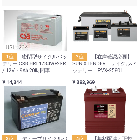
1位
密閉型サイクルバッ
2位
【在庫確認必要】
テリー CSB HRL1234WF2FR
SUN XTENDER サイクルバ
/ 12V・9Ah 20時間率
ッテリー PVX-2580L
¥ 14,344
¥ 393,969
3位
ディープサイクルバ
4位
【無料配達／正規