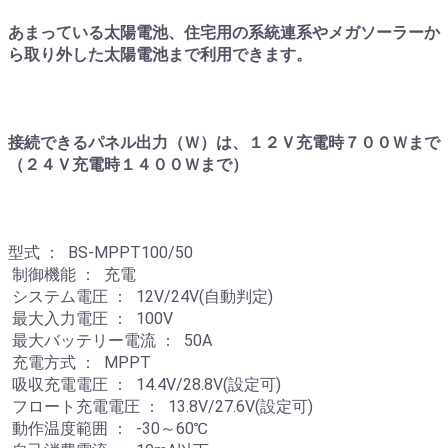
あまっている太陽電池、住宅用の系統連系やメガソーラーか
ら取り外した太陽電池まで利用できます。
接続できるパネル出力（Ｗ）は、１２Ｖ充電時７００Ｗまで
（２４Ｖ充電時１４００Ｗまで）
型式 ： BS-MPPT100/50
制御機能 ： 充電
システム電圧 ： 12V/24V(自動判定)
最大入力電圧 ： 100V
最大バッテリー電流 ： 50A
充電方式 ： MPPT
吸収充電電圧 ： 14.4V/28.8V(設定可)
フロート充電電圧 ： 13.8V/27.6V(設定可)
動作温度範囲 ： -30～60℃