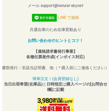
メール support@natural-sky.net
LINE で連絡
共通在庫のため在庫変動あり
お問い合わせのヒントとコツ！
【適格請求書発行事業】
各種伝票差作成(インボイス対応)
書類発行：非該当証明書、他（＊購入前にご連絡ください）
簡単注文！(会員登録なし)
当日出荷希望(在庫品)
と
日時指定
は
購入ページの[お問合せ
欄]に記載