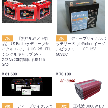
7位
【無料配達／正規
8位
ディープサイクルバ
品】U.S.Battery ディープサ
ッテリー EaglePicher イーグ
イクル バッテリ US125-UTL
ルピッチャー CF-12V
シングルキャップ 6V・
60SDC
242Ah 20時間率（US125
XC2）
¥ 61,600
¥ 78,100
9位
ディープサイクルバ
10位
正弦波 3000W DC