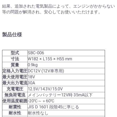
結果、追加された電気製品によって、エンジンがかからない
等の問題が解消され、安心してお使いいただけます。
製品仕様
型式
SBC-006
寸法
W182 × L155 × H55 mm
質量
0.9kg
定格入力電圧
DC12V (12V車専用)
最大使用電圧
18V
最大出力電流
30A
充電電圧
12.5V/14.3V/15.0V
無負荷電流
メインバッテリー12V時 35mA以下
使用温度範囲
-20℃～＋60℃
耐震性
JIS D 1601 段階45に準じる
耐水性
耐水性なし