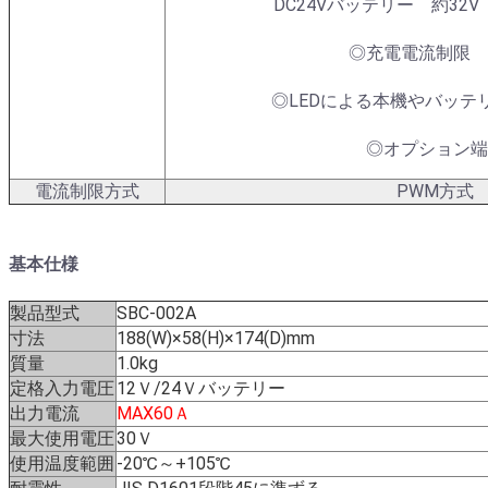
DC24Vバッテリー 約32V
◎充電電流制限 
◎LEDによる本機やバッテ
◎オプション端
電流制限方式
PWM方式
基本仕様
製品型式
SBC-002A
寸法
188(W)×58(H)×174(D)mm
質量
1.0kg
定格入力電圧
12Ｖ/24Ｖバッテリー
出力電流
MAX60Ａ
最大使用電圧
30Ｖ
使用温度範囲
-20℃～+105℃