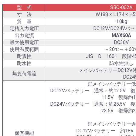
型 式
SBC-002A
寸 法
W188 × L174 × H
質 量
1.0kg
定格入力電圧
DC12V/DC24Vバ
出力電流
MAX60A
最大使用電圧
DC30V
使用温度範囲
－20℃～＋60
耐震性
JIS D 1601 段階
耐水性
防水性無し
メインバッテリーDC12V時
無負荷電流
DC24V時 3
◎メインバッテリー低
DC12Vバッテリー 通常：約12.5V 
11.5V 復帰約1
DC24Vバッテリー 通常：約25.5V 
23.5V 復帰約2
◎メインバッテリー過
DC12Vバッテリー 約18V
保有機能