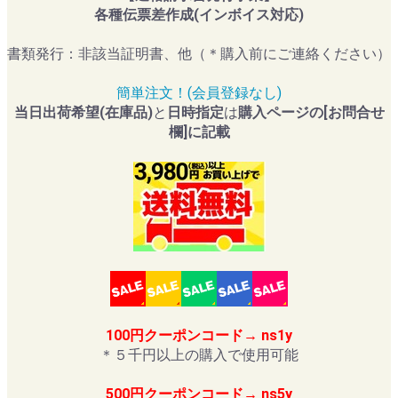
各種伝票差作成(インボイス対応)
書類発行：非該当証明書、他（＊購入前にご連絡ください）
簡単注文！(会員登録なし)
当日出荷希望(在庫品)
と
日時指定
は
購入ページの[お問合せ
欄]に記載
100円クーポンコード→ ns1y
＊５千円以上の購入で使用可能
500円クーポンコード→ ns5y