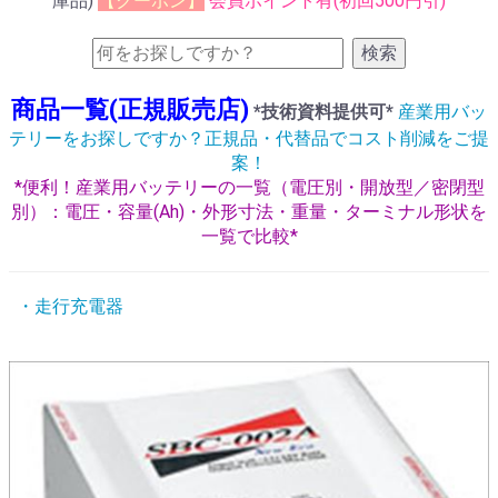
庫品)
【クーポン】
会員ポイント有(初回500円引)
検索
商品一覧(正規販売店)
*技術資料提供可*
産業用バッ
テリーをお探しですか？正規品・代替品でコスト削減をご提
案！
*便利！産業用バッテリーの一覧（電圧別・開放型／密閉型
別）：電圧・容量(Ah)・外形寸法・重量・ターミナル形状を
一覧で比較*
・走行充電器