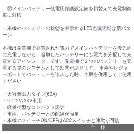
②メインバッテリー低電圧保護設定値を切替えて充電制御
車に対応
・本機やバッテリーの状態を表示するLED点滅周期は新パタ
ーン
本機は発電機で発電された電力でメインバッテリーを優先的
に充電しながら、追加したバッテリーにも電力を分配して充
電するアイソレーターです。
発電機で２つのバッテリーを充
電する際のシステムとして効果があります。 車両やレジャ
ーボートでバッテリーを追加した時、本機を併用してご使用
ください。
・
大容量出力タイプ(60A)
・DC12V/24V車用
・軽量小型なコンパクト設計
・車両、バッテリーとの配線が簡単
・本機のスイッチON/OFFはACCスイッチと連動が可能
仕 様