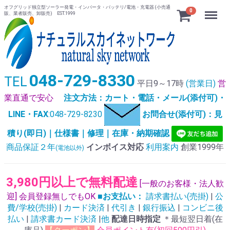
オフグリッド独立型ソーラー発電・インバータ・バッテリ/電池・充電器 (小売通
Menu
0
販、業者販売、卸販売) EST.1999
048-729-8330
TEL
平日9～17時
(営業日)
営
業直通で安心
注文方法：カート・電話・メール(添付可)・
LINE・FAX
:048-729-8230
お問合せ(添付可)：見
積り(即日)｜仕様書｜修理｜在庫・納期確認
商品保証２年
インボイス対応
利用案内
創業1999年
(電池以外)
3,980円以上で無料配達
[一般のお客様・法人歓
迎] 会員登録無しでもOK
■お支払い：
請求書払い(売掛)
|
公
費/学校(売掛)
|
カード決済
|
代引き
|
銀行振込
|
コンビニ後
払い
|
請求書カード決済
|
他
配達日時指定
＊最短翌日着(在