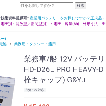
検索
*技術資料提供可*
産業用バッテリーをお探しですか？正規品・
電圧別・開放型／密閉型別）：電圧・容量(Ah)・外形寸法・
ユー)
ー電池
業務用・タクシー・船用
業務車/船 12V バッテ
HD-D26L PRO HEAVY-D
栓キャップ) G&Yu
直流 12V 対応