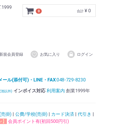
999
¥ 0
0
合計
新規会員登録
お気に入り
ログイン
ル(添付可)・LINE・FAX
:048-729-8230
インボイス対応
利用案内
創業1999年
電池以外)
(売掛)
|
公費/学校(売掛)
|
カード決済
|
代引き
|
ン】
会員ポイント有(初回500円引)