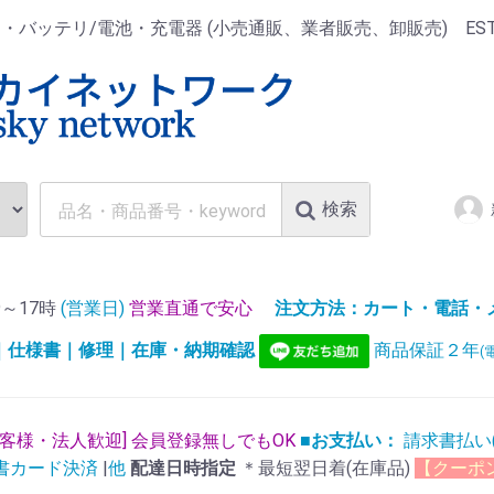
ッテリ/電池・充電器 (小売通販、業者販売、卸販売) EST.1
検索
～17時
(営業日)
営業直通で安心
注文方法：カート・電話・メー
)｜仕様書｜修理｜在庫・納期確認
商品保証２年
(
お客様・法人歓迎] 会員登録無しでもOK
■お支払い：
請求書払い
書カード決済
|
他
配達日時指定
＊最短翌日着(在庫品)
【クーポ