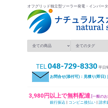
オフグリッド独立型ソーラー発電・インバータ・バ
048-729-8330
TEL
平日9
お問合せ(添付可)：見積り(即日
3,980円以上で無料配達
[一般の
銀行振込
|
コンビニ後払い
|
請求