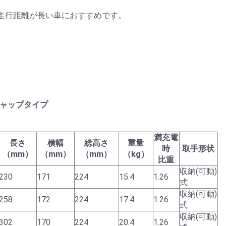
走行距離が長い車におすすめです。
）
 キャップタイプ
満充電
長さ
横幅
総高さ
重量
時
取手形状
（mm）
（mm）
（mm）
（kg）
比重
収納(可動)
230
171
224
15.4
1.26
式
収納(可動)
258
172
224
17.4
1.26
式
収納(可動)
302
170
224
20.4
1.26