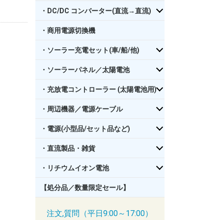
・DC/DC コンバーター(直流→直流)
・商用電源切換機
・ソーラー充電セット(車/船/他)
・ソーラーパネル／太陽電池
・充放電コントローラー (太陽電池用)
・周辺機器／電源ケーブル
・電源(小型品/セット品など)
・直流製品・雑貨
・リチウムイオン電池
【処分品／数量限定セール】
注文,質問（平日9:00～17:00）