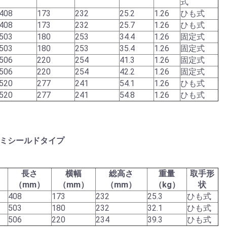
式
408
173
232
25.2
1.26
ひも式
408
173
232
25.7
1.26
ひも式
503
180
253
34.4
1.26
固定式
503
180
253
35.4
1.26
固定式
506
220
254
41.3
1.26
固定式
506
220
254
42.2
1.26
固定式
520
277
241
54.1
1.26
ひも式
520
277
241
54.8
1.26
ひも式
 セミシールドタイプ
長さ
横幅
総高さ
重量
取手形
（mm）
（mm）
（mm）
（kg）
状
408
173
232
25.3
ひも式
503
180
232
32.1
ひも式
506
220
234
39.3
ひも式