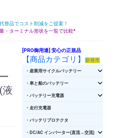
代替品でコスト削減をご提案！
重量・ターミナル形状を一覧で比較*
[PRO御用達] 安心の正規品
【商品カテゴリ】
新発売
・産業用サイクルバッテリー
リー
・車と船のバッテリー
 (液
・バッテリー充電器
・走行充電器
・バッテリプロテクタ
・DC/AC インバーター(直流→交流)