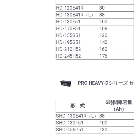
HD-120E41R
80
HD-130E41R（L）
88
HD-130F51
100
HD-170F51
108
HD-155G51
130
HD-195G51
140
HD-210H52
160
HD-245H52
176
PRO HEAVY-Dシリーズ
5時間率容量
形 式
（Ah）
SHD-130E41R（L）
88
SHD-130F51
100
SHD-155G51
130