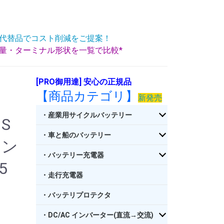
代替品でコスト削減をご提案！
重量・ターミナル形状を一覧で比較*
[PRO御用達] 安心の正規品
【商品カテゴリ】
新発売
・産業用サイクルバッテリー
S
・車と船のバッテリー
ラン
・バッテリー充電器
5
・走行充電器
)
・バッテリプロテクタ
・DC/AC インバーター(直流→交流)