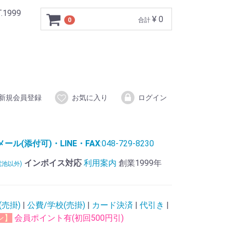
999
¥ 0
0
合計
新規会員登録
お気に入り
ログイン
ル(添付可)・LINE・FAX
:048-729-8230
インボイス対応
利用案内
創業1999年
電池以外)
(売掛)
|
公費/学校(売掛)
|
カード決済
|
代引き
|
ン】
会員ポイント有(初回500円引)