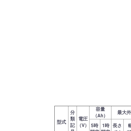
容量
分
最大外
（Ah）
類
電圧
型式
記
（V）
5時
1時
長さ