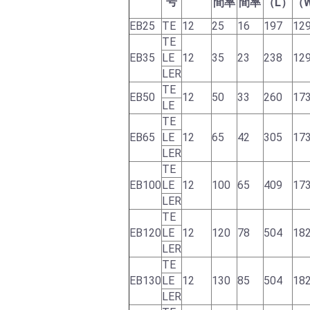
号
間率
間率
（L）
（
EB25
TE
12
25
16
197
12
TE
EB35
LE
12
35
23
238
12
LER
TE
EB50
12
50
33
260
17
LE
TE
EB65
LE
12
65
42
305
17
LER
TE
EB100
LE
12
100
65
409
17
LER
TE
EB120
LE
12
120
78
504
18
LER
TE
EB130
LE
12
130
85
504
18
LER