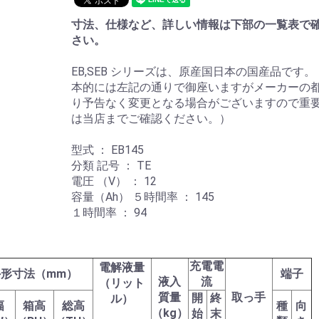
寸法、仕様など、詳しい情報は下部の一覧表で
さい。
EB,SEB シリーズは、原産国日本の国産品です
本的には左記の通りで御座いますがメーカーの
り予告なく変更となる場合がございますので重
は当店までご確認ください。）
型式 ： EB145
分類 記号 ： TE
電圧 （V） ： 12
容量（Ah） ５時間率 ： 145
１時間率 ： 94
充電電
電解液量
形寸法（mm）
端子
液入
流
（リット
質量
取っ手
開
終
ル）
幅
箱高
総高
種
向
（kg）
始
末