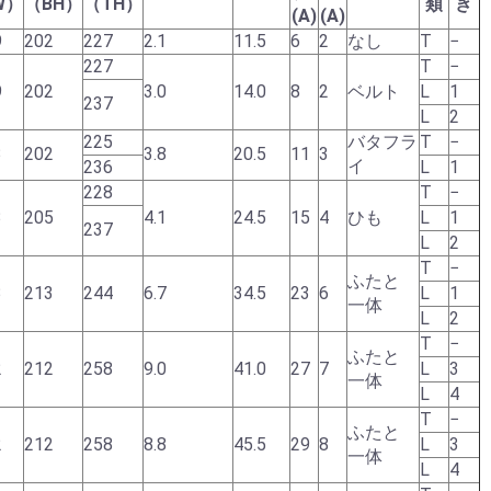
W）
（BH）
（TH）
類
き
(A)
(A)
9
202
227
2.1
11.5
6
2
なし
T
−
227
T
−
9
202
3.0
14.0
8
2
ベルト
L
1
237
L
2
225
バタフラ
T
−
3
202
3.8
20.5
11
3
イ
236
L
1
228
T
−
3
205
4.1
24.5
15
4
ひも
L
1
237
L
2
T
−
ふたと
3
213
244
6.7
34.5
23
6
L
1
一体
L
2
T
−
ふたと
2
212
258
9.0
41.0
27
7
L
3
一体
L
4
T
−
ふたと
2
212
258
8.8
45.5
29
8
L
3
一体
L
4