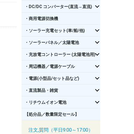
・DC/DC コンバーター(直流→直流)
・商用電源切換機
・ソーラー充電セット(車/船/他)
・ソーラーパネル／太陽電池
・充放電コントローラー (太陽電池用)
・周辺機器／電源ケーブル
・電源(小型品/セット品など)
・直流製品・雑貨
・リチウムイオン電池
【処分品／数量限定セール】
注文,質問（平日9:00～17:00）