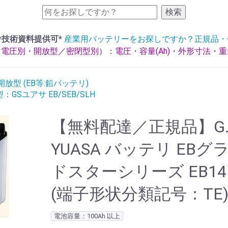
検索
*技術資料提供可*
産業用バッテリーをお探しですか？正規品・
電圧別・開放型／密閉型別）：電圧・容量(Ah)・外形寸法・
放型 (EB等:鉛バッテリ)
GSユアサ EB/SEB/SLH
【無料配達／正規品】G.
YUASA バッテリ EBグ
ドスターシリーズ EB14
(端子形状分類記号：TE
電池容量：100Ah 以上