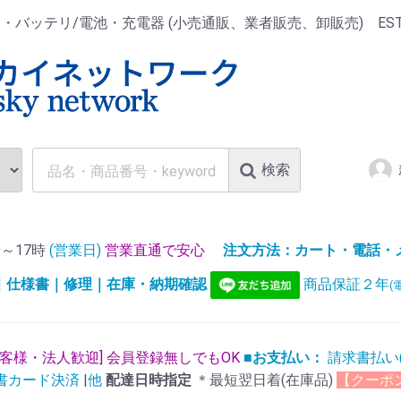
ッテリ/電池・充電器 (小売通販、業者販売、卸販売) EST.1
検索
～17時
(営業日)
営業直通で安心
注文方法：カート・電話・メー
)｜仕様書｜修理｜在庫・納期確認
商品保証２年
(
お客様・法人歓迎] 会員登録無しでもOK
■お支払い：
請求書払い
書カード決済
|
他
配達日時指定
＊最短翌日着(在庫品)
【クーポ