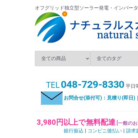
オフグリッド独立型ソーラー発電・インバータ・バ
048-729-8330
TEL
平日9
お問合せ(添付可)：見積り(即日
3,980円以上で無料配達
[一般の
銀行振込
|
コンビニ後払い
|
請求