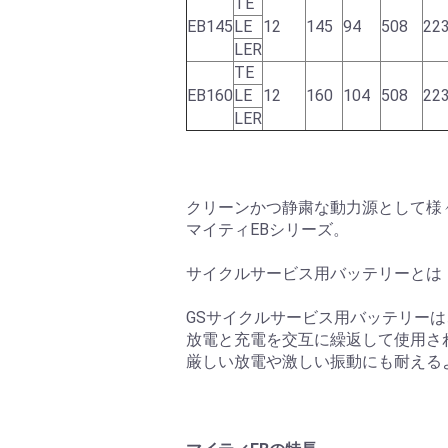
TE
EB145
LE
12
145
94
508
22
LER
TE
EB160
LE
12
160
104
508
22
LER
クリーンかつ静粛な動力源として様
マイティEBシリーズ。
サイクルサービス用バッテリーとは
GSサイクルサービス用バッテリー
放電と充電を交互に繰返して使用さ
厳しい放電や激しい振動にも耐える