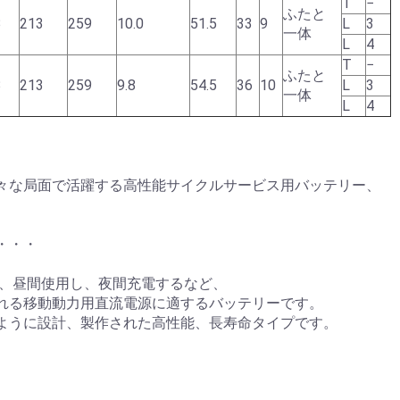
T
−
ふたと
3
213
259
10.0
51.5
33
9
L
3
一体
L
4
T
−
ふたと
3
213
259
9.8
54.5
36
10
L
3
一体
L
4
々な局面で活躍する高性能サイクルサービス用バッテリー、
・・・
は、昼間使用し、夜間充電するなど、
れる移動動力用直流電源に適するバッテリーです。
ように設計、製作された高性能、長寿命タイプです。