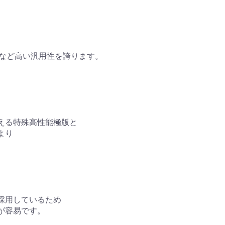
容量など高い汎用性を誇ります。
。
える特殊高性能極版と
より
を採用しているため
が容易です。