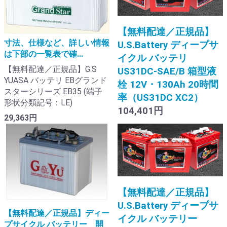
【無料配達／正規品】
寸法、仕様など、詳しい情報
U.S.Battery ディープサ
は下部の一覧表で確...
イクル バッテリ
【無料配達／正規品】G.S
US31DC-SAE/B 箱型液
YUASA バッテリ EBグランド
栓 12V・130Ah 20時間
スターシリーズ EB35 (端子
率（US31DC XC2）
形状分類記号：LE)
104,401円
29,363円
【無料配達／正規品】
U.S.Battery ディープサ
【無料配達／正規品】ディー
イクル バッテリー
プサイクル バッテリー 開