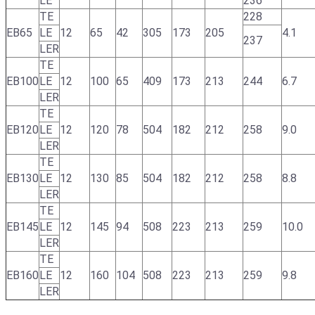
LE
236
TE
228
EB65
LE
12
65
42
305
173
205
4.1
237
LER
TE
EB100
LE
12
100
65
409
173
213
244
6.7
LER
TE
EB120
LE
12
120
78
504
182
212
258
9.0
LER
TE
EB130
LE
12
130
85
504
182
212
258
8.8
LER
TE
EB145
LE
12
145
94
508
223
213
259
10.0
LER
TE
EB160
LE
12
160
104
508
223
213
259
9.8
LER