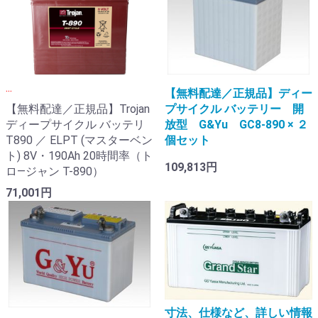
...
【無料配達／正規品】ディー
【無料配達／正規品】Trojan
プサイクル バッテリー 開
ディープサイクル バッテリ
放型 G&Yu GC8-890 × ２
T890 ／ ELPT (マスターベン
個セット
ト) 8V・190Ah 20時間率（ト
109,813円
ロ―ジャン T-890）
71,001円
寸法、仕様など、詳しい情報