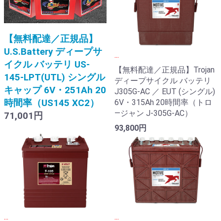
【無料配達／正規品】
U.S.Battery ディープサ
...
イクル バッテリ US-
【無料配達／正規品】Trojan
145-LPT(UTL) シングル
ディープサイクル バッテリ
キャップ 6V・251Ah 20
J305G-AC ／ EUT (シングル)
時間率（US145 XC2）
6V・315Ah 20時間率（トロ
―ジャン J-305G-AC）
71,001円
93,800円
...
...