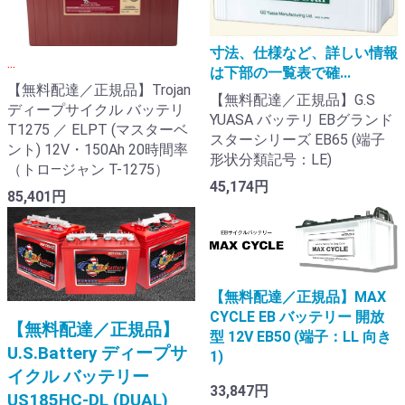
寸法、仕様など、詳しい情報
...
は下部の一覧表で確...
【無料配達／正規品】Trojan
【無料配達／正規品】G.S
ディープサイクル バッテリ
YUASA バッテリ EBグランド
T1275 ／ ELPT (マスターベ
スターシリーズ EB65 (端子
ント) 12V・150Ah 20時間率
形状分類記号：LE)
（トロ―ジャン T-1275）
45,174円
85,401円
【無料配達／正規品】MAX
CYCLE EB バッテリー 開放
【無料配達／正規品】
型 12V EB50 (端子：LL 向き
U.S.Battery ディープサ
1)
イクル バッテリー
33,847円
US185HC-DL (DUAL)