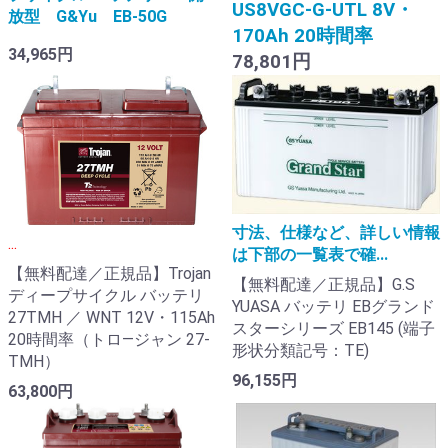
US8VGC-G-UTL 8V・
放型 G&Yu EB-50G
170Ah 20時間率
34,965円
78,801円
寸法、仕様など、詳しい情報
...
は下部の一覧表で確...
【無料配達／正規品】Trojan
【無料配達／正規品】G.S
ディープサイクル バッテリ
YUASA バッテリ EBグランド
27TMH ／ WNT 12V・115Ah
スターシリーズ EB145 (端子
20時間率（トロ―ジャン 27-
形状分類記号：TE)
TMH）
96,155円
63,800円