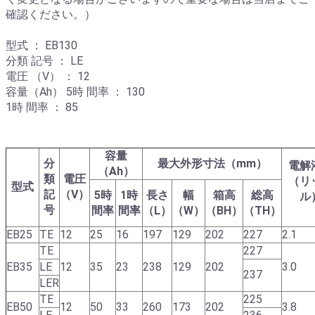
確認ください。）
型式 ： EB130
分類 記号 ： LE
電圧 （V） ： 12
容量（Ah） 5時 間率 ： 130
1時 間率 ： 85
容量
分
最大外形寸法（mm）
電解
（Ah）
類
電圧
（リ
型式
記
（V）
5時
1時
長さ
幅
箱高
総高
ル
号
間率
間率
（L）
（W）
（BH）
（TH）
EB25
TE
12
25
16
197
129
202
227
2.1
TE
227
EB35
LE
12
35
23
238
129
202
3.0
237
LER
TE
225
EB50
12
50
33
260
173
202
3.8