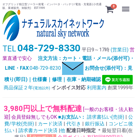
オフグリッド独立型ソーラー発電・インバータ・バッテリ/電池・充電器 (小売通
Menu
0
販、業者販売、卸販売) EST.1999
048-729-8330
TEL
平日9～17時
(営業日)
営
業直通で安心
注文方法：カート・電話・メール(添付可)・
LINE・FAX
:048-729-8230
お問合せ(添付可)：見
積り(即日)｜仕様書｜修理｜在庫・納期確認
商品保証２年
インボイス対応
利用案内
創業1999年
(電池以外)
3,980円以上で無料配達
[一般のお客様・法人歓
迎] 会員登録無しでもOK
■お支払い：
請求書払い(売掛)
|
公
費/学校(売掛)
|
カード決済
|
代引き
|
銀行振込
|
コンビニ後
払い
|
請求書カード決済
|
他
配達日時指定
＊最短翌日着(在