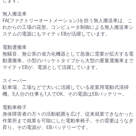
します。
無人搬送車
FA(ファクトリーオートメーション)を担う無人搬送車は、こ
れからの工場の花形。コンピュータ制御による無人搬送車シ
ステムの電源にもマイティEBが活躍しています。
電動運搬車
無騒音、無公害の省力化機器として急激に需要が拡大する電
動運搬車。小型のバッケトタイプから大型の重量運搬車まで
マイティEBが、電源として活躍しています。
スイーパー
駐車場、工場などで大いに活躍している産業用電動式清掃
機。5人分の仕事も1人でOK。その電源はEBバッテリー。
電動車椅子
身体障害者の方々の活動範囲を広げ、従来就業できなかった
作業所まで就業を可能にした電動車椅子。その需要はうなぎ
昇り。その電源が、EBバッテリーです。