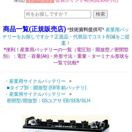
庫品)
【クーポン】
会員ポイント有(初回500円引)
検索
商品一覧(正規販売店)
*技術資料提供可*
産業用バッ
テリーをお探しですか？正規品・代替品でコスト削減をご提
案！
*便利！産業用バッテリーの一覧（電圧別・開放型／密閉型
別）：電圧・容量(Ah)・外形寸法・重量・ターミナル形状を
一覧で比較*
・産業用サイクルバッテリー
■タイプ別：開放型 (EB等:鉛バッテリ)
・産業用サイクルバッテリー
密閉型/開放型：GSユアサ EB/SEB/SLH