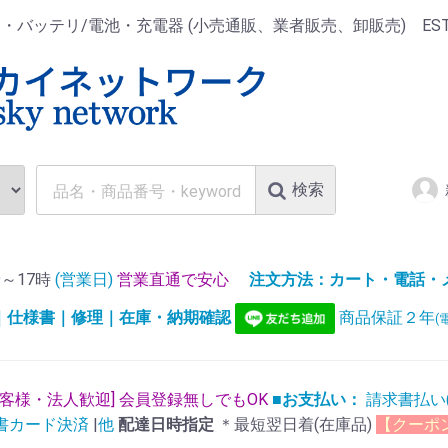
ッテリ/電池・充電器 (小売通販、業者販売、卸販売) EST.1
検索
～17時
(営業日)
営業直通で安心
注文方法：カート・電話・メー
)｜仕様書｜修理｜在庫・納期確認
商品保証２年
(
お客様・法人歓迎] 会員登録無しでもOK
■お支払い：
請求書払い
書カード決済
|
他
配達日時指定
＊最短翌日着(在庫品)
【クーポ