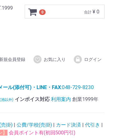
999
¥ 0
0
合計
新規会員登録
お気に入り
ログイン
ル(添付可)・LINE・FAX
:048-729-8230
インボイス対応
利用案内
創業1999年
電池以外)
(売掛)
|
公費/学校(売掛)
|
カード決済
|
代引き
|
ン】
会員ポイント有(初回500円引)