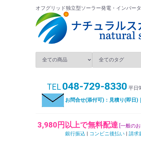
オフグリッド独立型ソーラー発電・インバータ・バ
048-729-8330
TEL
平日9
お問合せ(添付可)：見積り(即日
3,980円以上で無料配達
[一般の
銀行振込
|
コンビニ後払い
|
請求