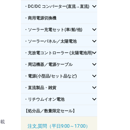
・DC/DC コンバーター(直流→直流)
・商用電源切換機
・ソーラー充電セット(車/船/他)
・ソーラーパネル／太陽電池
・充放電コントローラー (太陽電池用)
・周辺機器／電源ケーブル
・電源(小型品/セット品など)
・直流製品・雑貨
・リチウムイオン電池
【処分品／数量限定セール】
搭載
注文,質問（平日9:00～17:00）