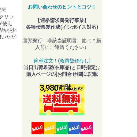
お問い合わせのヒントとコツ！
交流
口クリッ
【適格請求書発行事業】
が使え
各種伝票差作成(インボイス対応)
製品が少
用いただ
書類発行：非該当証明書、他（＊購
入前にご連絡ください）
簡単注文！(会員登録なし)
当日出荷希望(在庫品)
と
日時指定
は
購入ページの[お問合せ欄]に記載