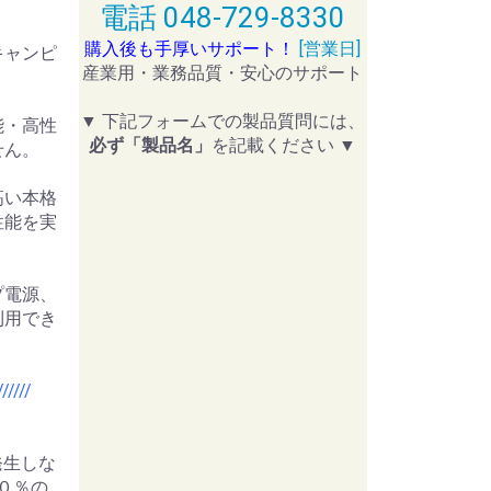
電話 048-729-8330
購入後も手厚いサポート！
[営業日]
キャンピ
産業用・業務品質・安心のサポート
▼ 下記フォームでの製品質問には、
能・高性
必ず「製品名」
を記載ください ▼
せん。
高い本格
性能を実
プ電源、
利用でき
//////
が発生しな
８０％の