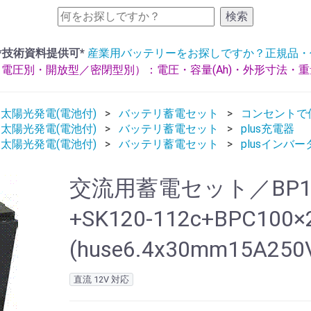
検索
*技術資料提供可*
産業用バッテリーをお探しですか？正規品・
電圧別・開放型／密閉型別）：電圧・容量(Ah)・外形寸法・
太陽光発電(電池付)
バッテリ蓄電セット
コンセントで
太陽光発電(電池付)
バッテリ蓄電セット
plus充電器
太陽光発電(電池付)
バッテリ蓄電セット
plusインバー
交流用蓄電セット／BP1
+SK120-112c+BPC100
(huse6.4x30mm15A250
直流 12V 対応