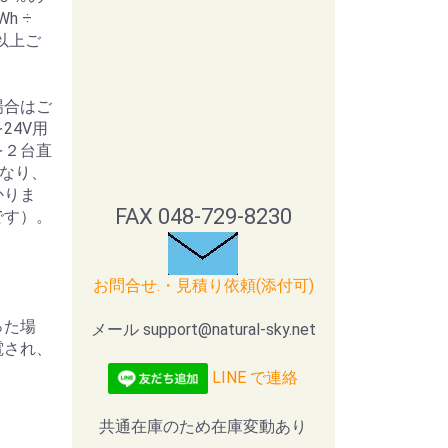
Wh ÷
間以上ご
場合はご
24V用
を２台直
になり、
かりま
FAX 048-729-8230
です）。
お問合せ.・見積り依頼(添付可)
った場
メール support@natural-sky.net
電され、
LINE で連絡
共通在庫のため在庫変動あり