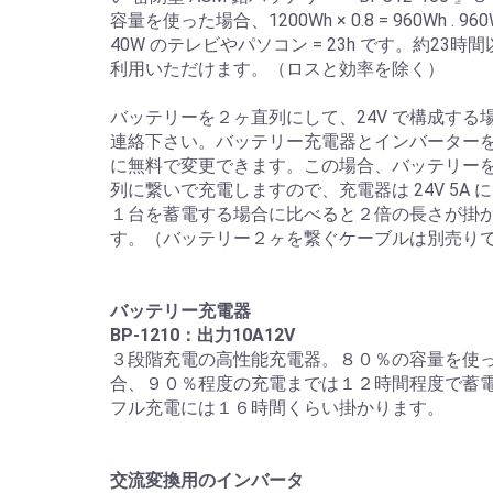
容量を使った場合、1200Wh × 0.8 = 960Wh . 960
40W のテレビやパソコン = 23h です。約23時
利用いただけます。（ロスと効率を除く）
バッテリーを２ヶ直列にして、24V で構成する
連絡下さい。バッテリー充電器とインバーターを
に無料で変更できます。この場合、バッテリー
列に繋いで充電しますので、充電器は 24V 5A 
１台を蓄電する場合に比べると２倍の長さが掛
す。（バッテリー２ヶを繋ぐケーブルは別売り
バッテリー充電器
BP-1210：出力10A12V
３段階充電の高性能充電器。８０％の容量を使
合、９０％程度の充電までは１２時間程度で蓄
フル充電には１６時間くらい掛かります。
交流変換用のインバータ