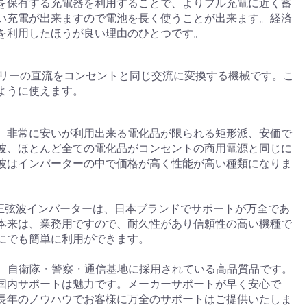
を保有する充電器を利用することで、よりフル充電に近く蓄
い充電が出来ますので電池を長く使うことが出来ます。経済
を利用したほうが良い理由のひとつです。
バッテリーの直流をコンセントと同じ交流に変換する機械です。こ
ように使えます。
、非常に安いが利用出来る電化品が限られる矩形派、安価で
波、ほとんど全ての電化品がコンセントの商用電源と同じに
波はインバーターの中で価格が高く性能が高い種類になりま
K の正弦波インバーターは、日本ブランドでサポートが万全であ
本来は、業務用ですので、耐久性があり信頼性の高い機種で
にでも簡単に利用ができます。
ーは、自衛隊・警察・通信基地に採用されている高品質品です。
国内サポートは魅力です。メーカーサポートが早く安心で
長年のノウハウでお客様に万全のサポートはご提供いたしま