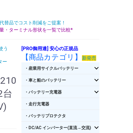
代替品でコスト削減をご提案！
重量・ターミナル形状を一覧で比較*
使う
[PRO御用達] 安心の正規品
【商品カテゴリ】
新発売
ター
・産業用サイクルバッテリー
210
・車と船のバッテリー
×2台
・バッテリー充電器
V)
・走行充電器
・バッテリプロテクタ
・DC/AC インバーター(直流→交流)