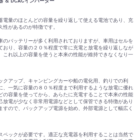
器 ＆ DCACインバーター
蓄電量のほとんどの容量を繰り返して使える電池であり、充
久性があるのが特徴です。
車のバッテリーが多く利用されておりますが、車用はセルを
ており、容量の２０％程度で常に充電と放電を繰り返しなが
。これ以上の容量を使うと本来の性能が維持できなくなり一
ックアップ、キャンピングカーや船の電化用、釣りでの利
に、一気に容量の８０％程度まで利用するような放電に優れ
どの容量を使ってから、あらたに充電することで本来の性能
己放電が少なく非常用電源などとして保管できる特徴があり
ますので、バックアップ電源を始め、外部電源として幅広く
スペックが必要です。適正な充電器を利用することは当然で