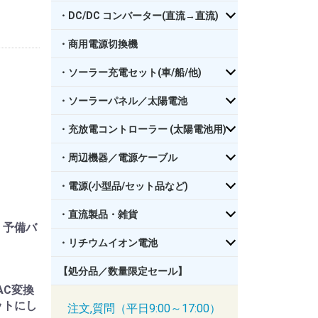
・DC/DC コンバーター(直流→直流)
・商用電源切換機
・ソーラー充電セット(車/船/他)
・ソーラーパネル／太陽電池
・充放電コントローラー (太陽電池用)
・周辺機器／電源ケーブル
・電源(小型品/セット品など)
・直流製品・雑貨
。予備バ
・リチウムイオン電池
【処分品／数量限定セール】
AC変換
ットにし
注文,質問（平日9:00～17:00）