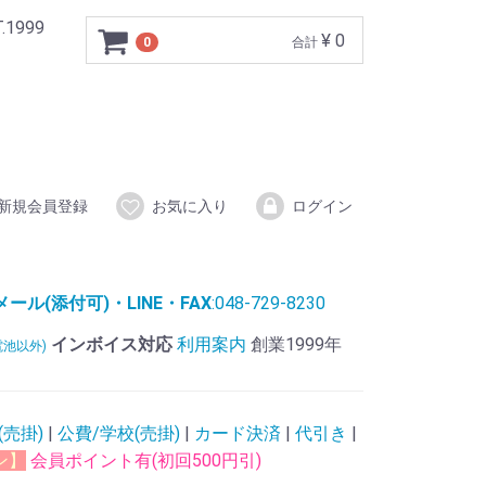
999
¥ 0
0
合計
新規会員登録
お気に入り
ログイン
ル(添付可)・LINE・FAX
:048-729-8230
インボイス対応
利用案内
創業1999年
電池以外)
(売掛)
|
公費/学校(売掛)
|
カード決済
|
代引き
|
ン】
会員ポイント有(初回500円引)