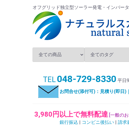
オフグリッド独立型ソーラー発電・インバータ・バ
048-729-8330
TEL
平日9
お問合せ(添付可)：見積り(即日
3,980円以上で無料配達
[一般の
銀行振込
|
コンビニ後払い
|
請求