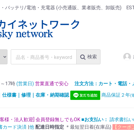
ッテリ/電池・充電器 (小売通販、業者販売、卸販売) EST.1
検索
～17時
(営業日)
営業直通で安心
注文方法：カート・電話・メー
)｜仕様書｜修理｜在庫・納期確認
商品保証２年
(
お客様・法人歓迎] 会員登録無しでもOK
■お支払い：
請求書払い
書カード決済
|
他
配達日時指定
＊最短翌日着(在庫品)
【クーポ