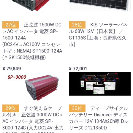
27位
正弦波 1500W DC
28位
KIS ソーラーパネ
＞AC インバータ 電菱 SP-
ル 68W 12V【日本製】 ／
1500-124A
GT136S [工場：長野県佐久
(DC24V→AC100V コンセン
市]
ト型：NEMA) SP1500-124A
(＊SK1500後継機種)
¥ 79,849
¥ 72,001
29位
すぐ使えるケーブ
30位
ディープサイクル
ル付き：正弦波 3000W DC＞
バッテリー Discover ディス
AC インバータ 電菱 SP-
カバー 12V 134Ah20h率 Dシ
3000-124G (入力DC24V-出力
リーズ D121350D