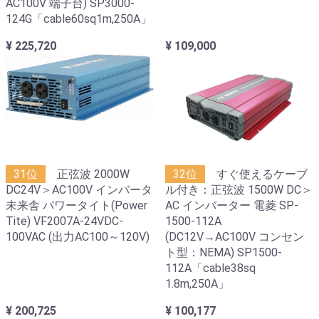
AC100V 端子台) SP3000-
124G「cable60sq1m,250A」
¥ 225,720
¥ 109,000
31位
正弦波 2000W
32位
すぐ使えるケーブ
DC24V＞AC100V インバータ
ル付き：正弦波 1500W DC＞
未来舎 パワータイト(Power
AC インバーター 電菱 SP-
Tite) VF2007A-24VDC-
1500-112A
100VAC (出力AC100～120V)
(DC12V→AC100V コンセン
ト型：NEMA) SP1500-
112A「cable38sq
1.8m,250A」
¥ 200,725
¥ 100,177