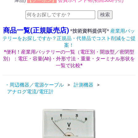
庫品)
【クーポン】
会員ポイント有(初回500円引)
検索
商品一覧(正規販売店)
*技術資料提供可*
産業用バッ
テリーをお探しですか？正規品・代替品でコスト削減をご提
案！
*便利！産業用バッテリーの一覧（電圧別・開放型／密閉型
別）：電圧・容量(Ah)・外形寸法・重量・ターミナル形状を
一覧で比較*
・周辺機器／電源ケーブル
計測機器
アナログ電流/電圧計