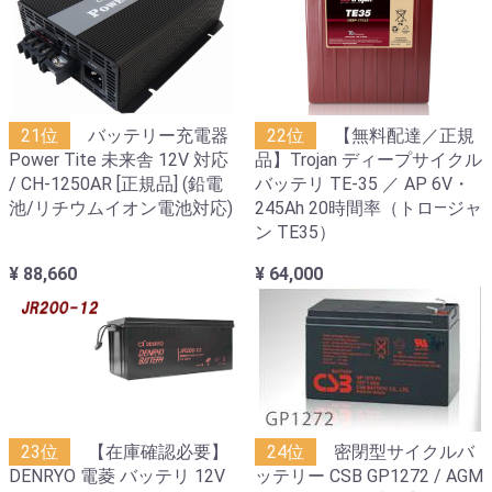
21位
バッテリー充電器
22位
【無料配達／正規
Power Tite 未来舎 12V 対応
品】Trojan ディープサイクル
/ CH-1250AR [正規品] (鉛電
バッテリ TE-35 ／ AP 6V・
池/リチウムイオン電池対応)
245Ah 20時間率（トロ―ジャ
ン TE35）
¥ 88,660
¥ 64,000
23位
【在庫確認必要】
24位
密閉型サイクルバ
DENRYO 電菱 バッテリ 12V
ッテリー CSB GP1272 / AGM