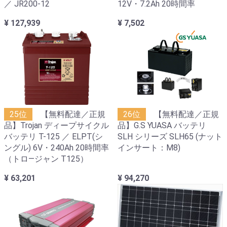
／ JR200-12
12V・7.2Ah 20時間率
¥ 127,939
¥ 7,502
25位
【無料配達／正規
26位
【無料配達／正規
品】Trojan ディープサイクル
品】G.S YUASA バッテリ
バッテリ T-125 ／ ELPT(シ
SLH シリーズ SLH65 (ナット
ングル) 6V・240Ah 20時間率
インサート：M8)
（トロ―ジャン T125）
¥ 63,201
¥ 94,270