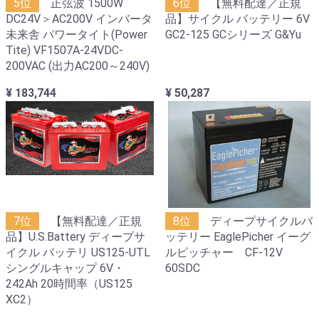
5位
正弦波 1500W
6位
【無料配達／正規
DC24V＞AC200V インバータ
品】サイクル バッテリー 6V
未来舎 パワータイト(Power
GC2-125 GCシリーズ G&Yu
Tite) VF1507A-24VDC-
200VAC (出力AC200～240V)
¥ 183,744
¥ 50,287
7位
【無料配達／正規
8位
ディープサイクルバ
品】U.S.Battery ディープサ
ッテリー EaglePicher イーグ
イクル バッテリ US125-UTL
ルピッチャー CF-12V
シングルキャップ 6V・
60SDC
242Ah 20時間率（US125
XC2）