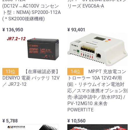
(DC12V→AC100V コンセン
リーズ EVGC6A-A
ト型：NEMA) SP2000-112A
(＊SK2000後継機種)
¥ 136,950
¥ 93,401
13位
【在庫確認必要】
14位
MPPT 充放電コン
DENRYO 電菱 バッテリ 12V
トローラー 10A 12V24V用
／ JR7.2-12
(鉛・リチウムイオン電池対
応／スマホ連携オプション別
売-承認申請中／防水IP32) /
PV-12MG10 未来舎
POWERTITE
¥ 5,788
¥ 10,560