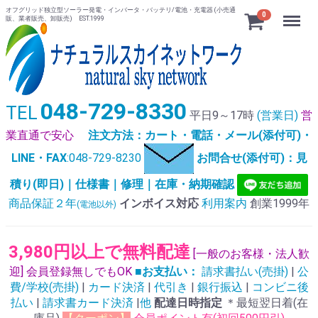
オフグリッド独立型ソーラー発電・インバータ・バッテリ/電池・充電器 (小売通
Menu
0
販、業者販売、卸販売) EST.1999
048-729-8330
TEL
平日9～17時
(営業日)
営
業直通で安心
注文方法：カート・電話・メール(添付可)・
LINE・FAX
:048-729-8230
お問合せ(添付可)：見
積り(即日)｜仕様書｜修理｜在庫・納期確認
商品保証２年
インボイス対応
利用案内
創業1999年
(電池以外)
3,980円以上で無料配達
[一般のお客様・法人歓
迎] 会員登録無しでもOK
■お支払い：
請求書払い(売掛)
|
公
費/学校(売掛)
|
カード決済
|
代引き
|
銀行振込
|
コンビニ後
払い
|
請求書カード決済
|
他
配達日時指定
＊最短翌日着(在