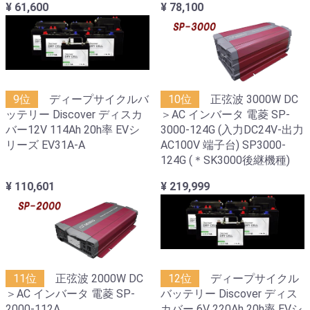
¥ 61,600
¥ 78,100
9位
ディープサイクルバ
10位
正弦波 3000W DC
ッテリー Discover ディスカ
＞AC インバータ 電菱 SP-
バー12V 114Ah 20h率 EVシ
3000-124G (入力DC24V-出力
リーズ EV31A-A
AC100V 端子台) SP3000-
124G (＊SK3000後継機種)
¥ 110,601
¥ 219,999
11位
正弦波 2000W DC
12位
ディープサイクル
＞AC インバータ 電菱 SP-
バッテリー Discover ディス
2000-112A
カバー 6V 220Ah 20h率 EVシ