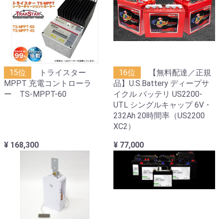
15位
トライスター
16位
【無料配達／正規
MPPT 充電コントローラ
品】U.S.Battery ディープサ
ー TS-MPPT-60
イクル バッテリ US2200-
UTL シングルキャップ 6V・
232Ah 20時間率（US2200
XC2）
¥ 168,300
¥ 77,000