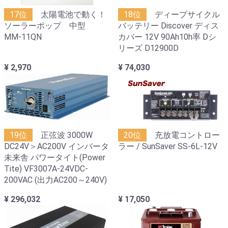
17位
太陽電池で動く！
18位
ディープサイクル
ソーラーポップ 中型
バッテリー Discover ディス
MM-11QN
カバー 12V 90Ah10h率 Dシ
リーズ D12900D
¥ 2,970
¥ 74,030
19位
正弦波 3000W
20位
充放電コントロー
DC24V＞AC200V インバータ
ラー / SunSaver SS-6L-12V
未来舎 パワータイト(Power
Tite) VF3007A-24VDC-
200VAC (出力AC200～240V)
¥ 296,032
¥ 17,050