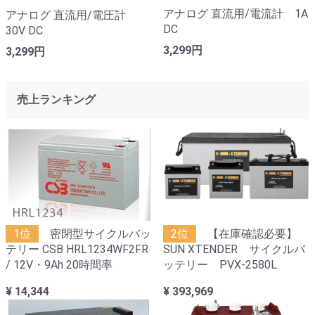
アナログ 直流用/電流計 1A
アナログ 直流用/電圧計
DC
30V DC
3,299円
3,299円
売上ランキング
1位
密閉型サイクルバッ
2位
【在庫確認必要】
テリー CSB HRL1234WF2FR
SUN XTENDER サイクルバ
/ 12V・9Ah 20時間率
ッテリー PVX-2580L
¥ 14,344
¥ 393,969