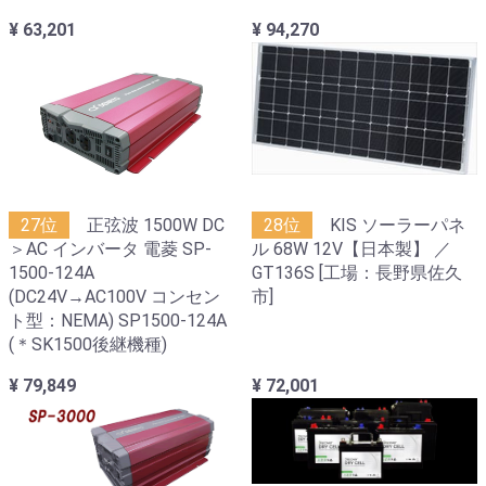
¥ 63,201
¥ 94,270
27位
正弦波 1500W DC
28位
KIS ソーラーパネ
＞AC インバータ 電菱 SP-
ル 68W 12V【日本製】 ／
1500-124A
GT136S [工場：長野県佐久
(DC24V→AC100V コンセン
市]
ト型：NEMA) SP1500-124A
(＊SK1500後継機種)
¥ 79,849
¥ 72,001