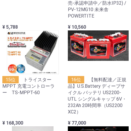
売-承認申請中／防水IP32) /
PV-12MG10 未来舎
POWERTITE
¥ 5,788
¥ 10,560
15位
トライスター
16位
【無料配達／正規
MPPT 充電コントローラ
品】U.S.Battery ディープサ
ー TS-MPPT-60
イクル バッテリ US2200-
UTL シングルキャップ 6V・
232Ah 20時間率（US2200
XC2）
¥ 168,300
¥ 77,000