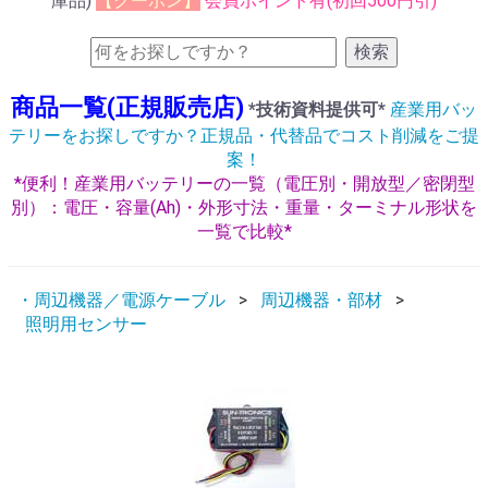
庫品)
【クーポン】
会員ポイント有(初回500円引)
検索
商品一覧(正規販売店)
*技術資料提供可*
産業用バッ
テリーをお探しですか？正規品・代替品でコスト削減をご提
案！
*便利！産業用バッテリーの一覧（電圧別・開放型／密閉型
別）：電圧・容量(Ah)・外形寸法・重量・ターミナル形状を
一覧で比較*
・周辺機器／電源ケーブル
周辺機器・部材
照明用センサー