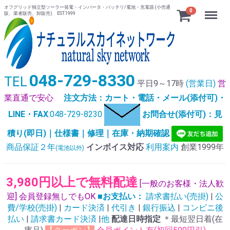
オフグリッド独立型ソーラー発電・インバータ・バッテリ/電池・充電器 (小売通
Menu
0
販、業者販売、卸販売) EST.1999
048-729-8330
TEL
平日9～17時
(営業日)
営
業直通で安心
注文方法：カート・電話・メール(添付可)・
LINE・FAX
:048-729-8230
お問合せ(添付可)：見
積り(即日)｜仕様書｜修理｜在庫・納期確認
商品保証２年
インボイス対応
利用案内
創業1999年
(電池以外)
3,980円以上で無料配達
[一般のお客様・法人歓
迎] 会員登録無しでもOK
■お支払い：
請求書払い(売掛)
|
公
費/学校(売掛)
|
カード決済
|
代引き
|
銀行振込
|
コンビニ後
払い
|
請求書カード決済
|
他
配達日時指定
＊最短翌日着(在