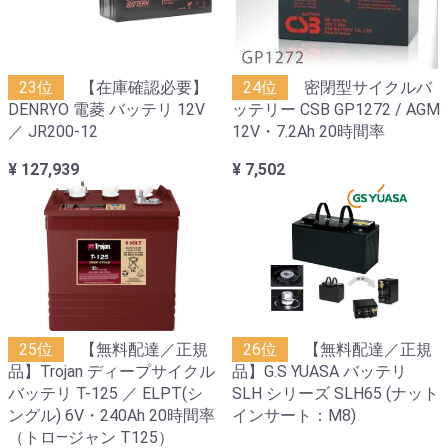
23位
【在庫確認必要】
24位
密閉型サイクルバ
DENRYO 電菱 バッテリ 12V
ッテリー CSB GP1272 / AGM
／ JR200-12
12V・7.2Ah 20時間率
¥ 127,939
¥ 7,502
25位
【無料配達／正規
26位
【無料配達／正規
品】Trojan ディープサイクル
品】G.S YUASA バッテリ
バッテリ T-125 ／ ELPT(シ
SLH シリーズ SLH65 (ナット
ングル) 6V・240Ah 20時間率
インサート：M8)
（トロ―ジャン T125）