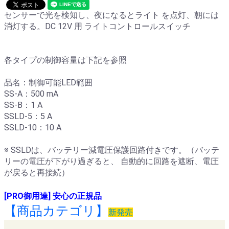
センサーで光を検知し、夜になるとライト を点灯、朝には
消灯する。DC 12V 用 ライトコントロールスイッチ
各タイプの制御容量は下記を参照
品名：制御可能LED範囲
SS-A：500 mA
SS-B：1 A
SSLD-5：5 A
SSLD-10：10 A
※ SSLDは、バッテリー減電圧保護回路付きです。（バッテ
リーの電圧が下がり過ぎると、 自動的に回路を遮断、電圧
が戻ると再接続）
[PRO御用達] 安心の正規品
【商品カテゴリ】
新発売