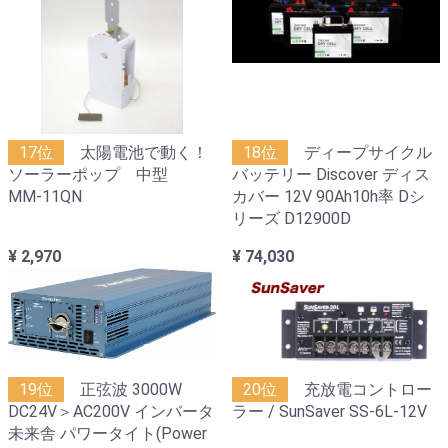
17位
太陽電池で動く！
18位
ディープサイクル
ソーラーポップ 中型
バッテリー Discover ディス
MM-11QN
カバー 12V 90Ah10h率 Dシ
リーズ D12900D
¥ 2,970
¥ 74,030
19位
正弦波 3000W
20位
充放電コントロー
DC24V＞AC200V インバータ
ラー / SunSaver SS-6L-12V
未来舎 パワータイト(Power