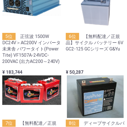
5位
正弦波 1500W
6位
【無料配達／正規
DC24V＞AC200V インバータ
品】サイクル バッテリー 6V
未来舎 パワータイト(Power
GC2-125 GCシリーズ G&Yu
Tite) VF1507A-24VDC-
200VAC (出力AC200～240V)
¥ 183,744
¥ 50,287
7位
【無料配達／正規
8位
ディープサイクルバ