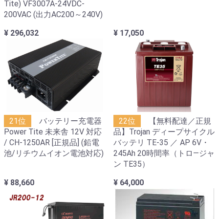
Tite) VF3007A-24VDC-
200VAC (出力AC200～240V)
¥ 296,032
¥ 17,050
21位
バッテリー充電器
22位
【無料配達／正規
Power Tite 未来舎 12V 対応
品】Trojan ディープサイクル
/ CH-1250AR [正規品] (鉛電
バッテリ TE-35 ／ AP 6V・
池/リチウムイオン電池対応)
245Ah 20時間率（トロ―ジャ
ン TE35）
¥ 88,660
¥ 64,000