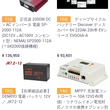
11位
正弦波 2000W DC
12位
ディープサイクル
＞AC インバータ 電菱 SP-
バッテリー Discover ディス
2000-112A
カバー 6V 220Ah 20h率 EVシ
(DC12V→AC100V コンセン
リーズ EVGC6A-A
ト型：NEMA) SP2000-112A
(＊SK2000後継機種)
¥ 136,950
¥ 93,401
13位
【在庫確認必要】
14位
MPPT 充放電コン
DENRYO 電菱 バッテリ 12V
トローラー 10A 12V24V用
／ JR7.2-12
(鉛・リチウムイオン電池対
応／スマホ連携オプション別