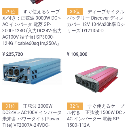
29位
すぐ使えるケーブ
30位
ディープサイクル
ル付き：正弦波 3000W DC＞
バッテリー Discover ディス
AC インバータ 電菱 SP-
カバー 12V 134Ah20h率 Dシ
3000-124G (入力DC24V-出力
リーズ D121350D
AC100V 端子台) SP3000-
124G「cable60sq1m,250A」
¥ 225,720
¥ 109,000
31位
正弦波 2000W
32位
すぐ使えるケーブ
DC24V＞AC100V インバータ
ル付き：正弦波 1500W DC＞
未来舎 パワータイト(Power
AC インバーター 電菱 SP-
Tite) VF2007A-24VDC-
1500-112A