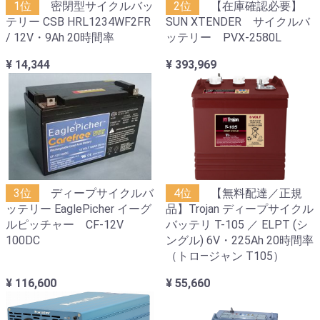
1位
密閉型サイクルバッ
2位
【在庫確認必要】
テリー CSB HRL1234WF2FR
SUN XTENDER サイクルバ
/ 12V・9Ah 20時間率
ッテリー PVX-2580L
¥ 14,344
¥ 393,969
3位
ディープサイクルバ
4位
【無料配達／正規
ッテリー EaglePicher イーグ
品】Trojan ディープサイクル
ルピッチャー CF-12V
バッテリ T-105 ／ ELPT (シ
100DC
ングル) 6V・225Ah 20時間率
（トロ―ジャン T105）
¥ 116,600
¥ 55,660