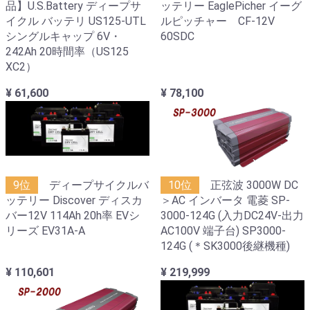
品】U.S.Battery ディープサ
ッテリー EaglePicher イーグ
イクル バッテリ US125-UTL
ルピッチャー CF-12V
シングルキャップ 6V・
60SDC
242Ah 20時間率（US125
XC2）
¥ 61,600
¥ 78,100
9位
ディープサイクルバ
10位
正弦波 3000W DC
ッテリー Discover ディスカ
＞AC インバータ 電菱 SP-
バー12V 114Ah 20h率 EVシ
3000-124G (入力DC24V-出力
リーズ EV31A-A
AC100V 端子台) SP3000-
124G (＊SK3000後継機種)
¥ 110,601
¥ 219,999