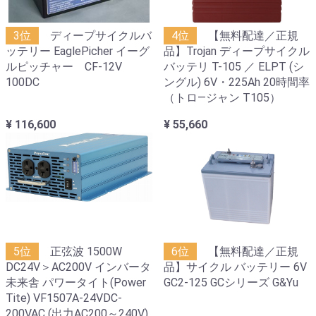
3位
ディープサイクルバ
4位
【無料配達／正規
ッテリー EaglePicher イーグ
品】Trojan ディープサイクル
ルピッチャー CF-12V
バッテリ T-105 ／ ELPT (シ
100DC
ングル) 6V・225Ah 20時間率
（トロ―ジャン T105）
¥ 116,600
¥ 55,660
5位
正弦波 1500W
6位
【無料配達／正規
DC24V＞AC200V インバータ
品】サイクル バッテリー 6V
未来舎 パワータイト(Power
GC2-125 GCシリーズ G&Yu
Tite) VF1507A-24VDC-
200VAC (出力AC200～240V)