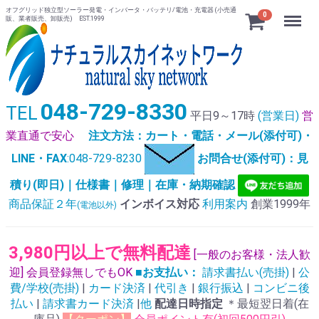
オフグリッド独立型ソーラー発電・インバータ・バッテリ/電池・充電器 (小売通
Menu
0
販、業者販売、卸販売) EST.1999
048-729-8330
TEL
平日9～17時
(営業日)
営
業直通で安心
注文方法：カート・電話・メール(添付可)・
LINE・FAX
:048-729-8230
お問合せ(添付可)：見
積り(即日)｜仕様書｜修理｜在庫・納期確認
商品保証２年
インボイス対応
利用案内
創業1999年
(電池以外)
3,980円以上で無料配達
[一般のお客様・法人歓
迎] 会員登録無しでもOK
■お支払い：
請求書払い(売掛)
|
公
費/学校(売掛)
|
カード決済
|
代引き
|
銀行振込
|
コンビニ後
払い
|
請求書カード決済
|
他
配達日時指定
＊最短翌日着(在