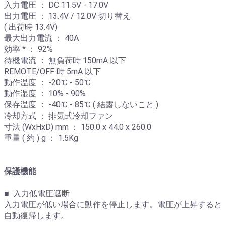
入力電圧 ： DC 11.5V - 17.0V
出力電圧 ： 13.4V / 12.0V 切り替え
( 出荷時 13.4V)
最大出力電流 ： 40A
効率 * ： 92%
待機電流 ： 無負荷時 150mA 以下
REMOTE/OFF 時 5mA 以下
動作温度 ： -20℃ - 50℃
動作湿度 ： 10% - 90%
保存温度 ： -40℃ - 85℃ ( 結露しないこと )
冷却方式 ： 排気式冷却ファン
寸法 (WxHxD) mm ： 150.0 x 44.0 x 260.0
重量 ( 約 ) g ： 1.5Kg
保護機能
■ 入力低電圧遮断
入力電圧が低い場合に動作を停止します。電圧が上昇すると
自動復帰します。