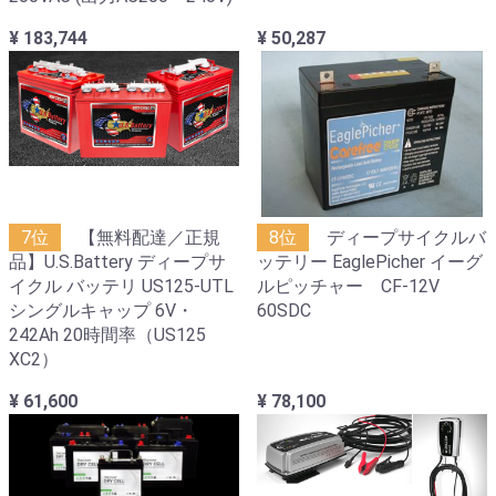
¥ 183,744
¥ 50,287
7位
【無料配達／正規
8位
ディープサイクルバ
品】U.S.Battery ディープサ
ッテリー EaglePicher イーグ
イクル バッテリ US125-UTL
ルピッチャー CF-12V
シングルキャップ 6V・
60SDC
242Ah 20時間率（US125
XC2）
¥ 61,600
¥ 78,100