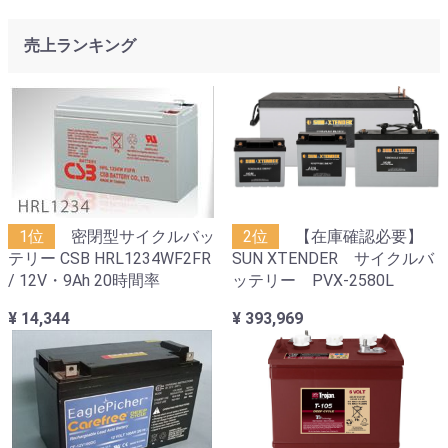
売上ランキング
1位
密閉型サイクルバッ
2位
【在庫確認必要】
テリー CSB HRL1234WF2FR
SUN XTENDER サイクルバ
/ 12V・9Ah 20時間率
ッテリー PVX-2580L
¥ 14,344
¥ 393,969