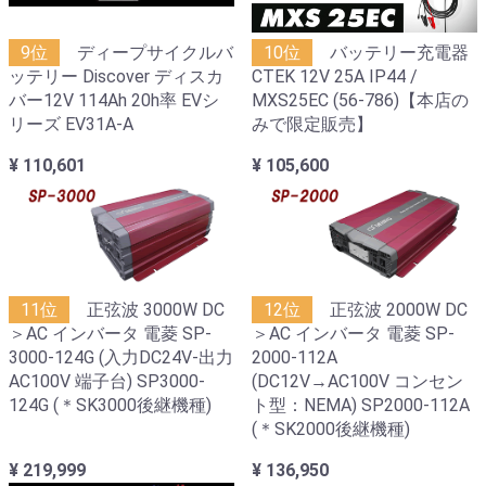
9位
ディープサイクルバ
10位
バッテリー充電器
ッテリー Discover ディスカ
CTEK 12V 25A IP44 /
バー12V 114Ah 20h率 EVシ
MXS25EC (56-786)【本店の
リーズ EV31A-A
みで限定販売】
¥ 110,601
¥ 105,600
11位
正弦波 3000W DC
12位
正弦波 2000W DC
＞AC インバータ 電菱 SP-
＞AC インバータ 電菱 SP-
3000-124G (入力DC24V-出力
2000-112A
AC100V 端子台) SP3000-
(DC12V→AC100V コンセン
124G (＊SK3000後継機種)
ト型：NEMA) SP2000-112A
(＊SK2000後継機種)
¥ 219,999
¥ 136,950