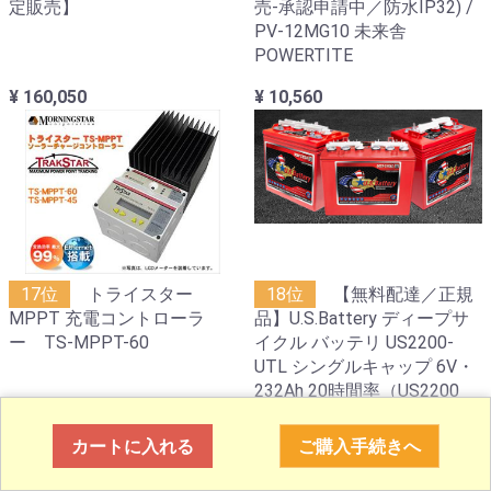
定販売】
売-承認申請中／防水IP32) /
PV-12MG10 未来舎
POWERTITE
¥ 160,050
¥ 10,560
17位
トライスター
18位
【無料配達／正規
MPPT 充電コントローラ
品】U.S.Battery ディープサ
ー TS-MPPT-60
イクル バッテリ US2200-
UTL シングルキャップ 6V・
232Ah 20時間率（US2200
XC2）
カートに入れる
ご購入手続きへ
¥ 168,300
¥ 77,000