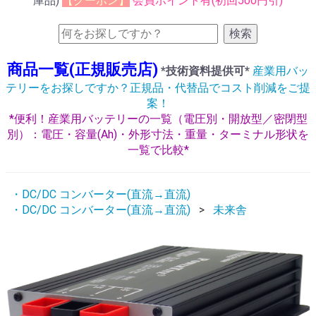
庫品)
【クーポン】
会員ポイント有(初回500円引)
検索
商品一覧(正規販売店)
*技術資料提供可*
産業用バッ
テリーをお探しですか？正規品・代替品でコスト削減をご提
案！
*便利！産業用バッテリーの一覧（電圧別・開放型／密閉型
別）：電圧・容量(Ah)・外形寸法・重量・ターミナル形状を
一覧で比較*
・DC/DC コンバーター(直流→直流)
・DC/DC コンバーター(直流→直流)
未来舎