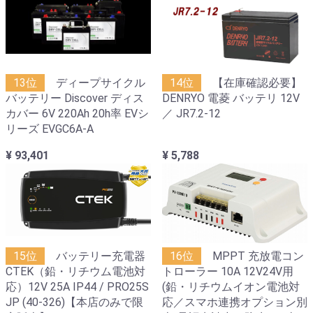
13位
ディープサイクル
14位
【在庫確認必要】
バッテリー Discover ディス
DENRYO 電菱 バッテリ 12V
カバー 6V 220Ah 20h率 EVシ
／ JR7.2-12
リーズ EVGC6A-A
¥ 93,401
¥ 5,788
15位
バッテリー充電器
16位
MPPT 充放電コン
CTEK（鉛・リチウム電池対
トローラー 10A 12V24V用
応）12V 25A IP44 / PRO25S
(鉛・リチウムイオン電池対
JP (40-326)【本店のみで限
応／スマホ連携オプション別