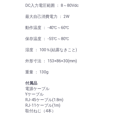
DC入力電圧範囲 ： 8～80Vdc
最大自己消費電力 ： 2W
動作温度 ： -40℃～60℃
保存温度 ： -55℃～80℃
湿度 ： 100％(結露なきこと)
外形寸法 ： 153×86×30(mm)
重量 ： 130g
付属品
電源ケーブル
Yケーブル
RJ-45ケーブル(1.8m)
RJ-11ケーブル(1m)
取付ねじ（4本）