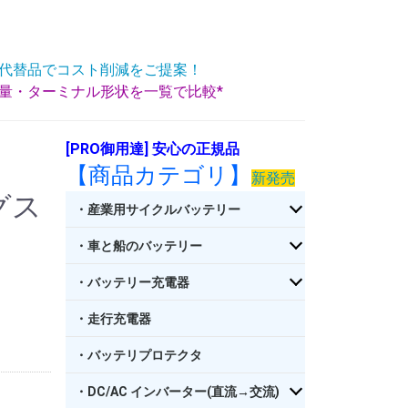
代替品でコスト削減をご提案！
重量・ターミナル形状を一覧で比較*
[PRO御用達] 安心の正規品
【商品カテゴリ】
新発売
グス
・産業用サイクルバッテリー
・車と船のバッテリー
・バッテリー充電器
・走行充電器
・バッテリプロテクタ
・DC/AC インバーター(直流→交流)