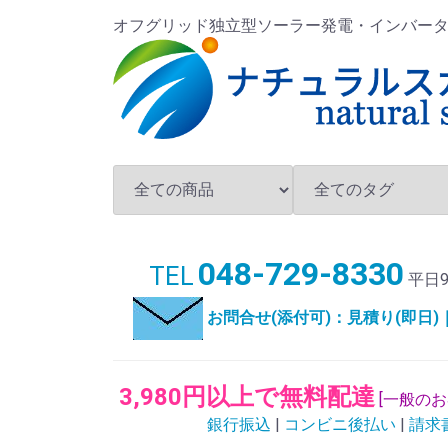
オフグリッド独立型ソーラー発電・インバータ・バ
048-729-8330
TEL
平日9
お問合せ(添付可)：見積り(即日
3,980円以上で無料配達
[一般の
銀行振込
|
コンビニ後払い
|
請求