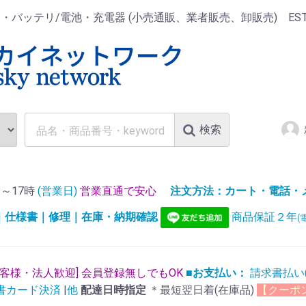
ッテリ/電池・充電器 (小売通販、業者販売、卸販売) EST.1
検索
～17時
(営業日)
営業直通で安心
注文方法：カート・電話・メー
)｜仕様書｜修理｜在庫・納期確認
商品保証２年
(
お客様・法人歓迎] 会員登録無しでもOK
■お支払い：
請求書払い
書カード決済
|
他
配達日時指定
＊最短翌日着(在庫品)
【クーポ