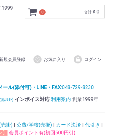
999
¥ 0
0
合計
新規会員登録
お気に入り
ログイン
ル(添付可)・LINE・FAX
:048-729-8230
インボイス対応
利用案内
創業1999年
電池以外)
(売掛)
|
公費/学校(売掛)
|
カード決済
|
代引き
|
ン】
会員ポイント有(初回500円引)