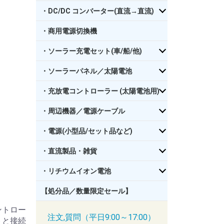
・DC/DC コンバーター(直流→直流)
・商用電源切換機
・ソーラー充電セット(車/船/他)
・ソーラーパネル／太陽電池
・充放電コントローラー (太陽電池用)
・周辺機器／電源ケーブル
・電源(小型品/セット品など)
・直流製品・雑貨
・リチウムイオン電池
【処分品／数量限定セール】
ントロー
注文,質問（平日9:00～17:00）
トと接続