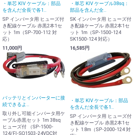
・単芯 KIV ケーブル：部品
・単芯 KIV ケーブル38sq：
を含んだ全長で各1...
部品を含んだ全...
SP インバータ用 ヒューズ付
SK インバータ用 ヒューズ付
き配線ケーブル 赤黒2本1セ
き配線ケーブル 赤黒2本1セ
ット 1m（SP-700-112 対
ット 1m（SP-1500-124
応）
SK1500-124 対応）
11,000円
16,585円
バッテリとインバーターに接
・単芯 KIV ケーブル：部品
続できるよ...
を含んだ全長で各1...
取り外し可能インバータ用ケ
SP インバータ用 ヒューズ付
ーブル赤黒セット 1m 38sq
き配線ケーブル 赤黒2本1セ
ヒューズ付 （SP-1500-
ット 1.8m（SP-2000-124 対
124/FI-SQ1503-24VDC対