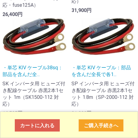
応）
応・fuse125A）
31,900円
26,400円
・単芯 KIV ケーブル38sq：
・単芯 KIV ケーブル：部品
部品を含んだ全...
を含んだ全長で各1...
SK インバータ用 ヒューズ付
SP インバータ用 ヒューズ付
き配線ケーブル 赤黒2本1セ
き配線ケーブル 赤黒2本1セ
ット 1m（SK1500-112 対
ット 1.8m（SP-2000-112 対
応）
応）
16,585円
31,900円
カートに入れる
ご購入手続きへ