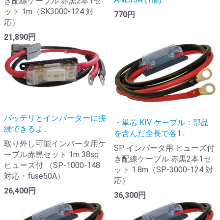
き配線ケーブル 赤黒2本1セ
ット 1m（SK3000-124 対
770円
応）
21,890円
バッテリとインバーターに接
・単芯 KIV ケーブル：部品
続できるよ...
を含んだ全長で各1...
取り外し可能インバータ用ケ
SP インバータ用 ヒューズ付
ーブル赤黒セット 1m 38sq
き配線ケーブル 赤黒2本1セ
ヒューズ付 （SP-1000-148
ット 1.8m（SP-3000-124 対
対応・fuse50A）
応）
26,400円
36,300円