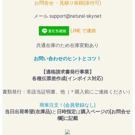
お問合せ.・見積り依頼(添付可)
メール support@natural-sky.net
LINE で連絡
共通在庫のため在庫変動あり
お問い合わせのヒントとコツ！
【適格請求書発行事業】
各種伝票差作成(インボイス対応)
書類発行：非該当証明書、他（＊購入前にご連絡ください）
簡単注文！(会員登録なし)
当日出荷希望(在庫品)
と
日時指定
は
購入ページの[お問合せ
欄]に記載