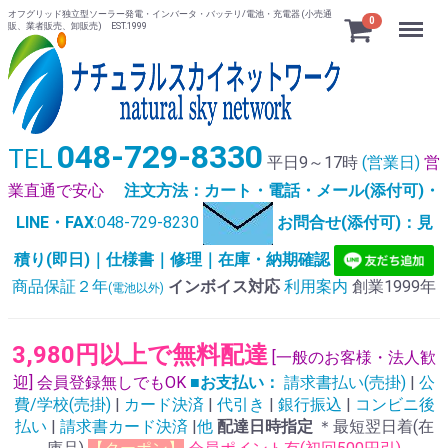
オフグリッド独立型ソーラー発電・インバータ・バッテリ/電池・充電器 (小売通
Menu
0
販、業者販売、卸販売) EST.1999
048-729-8330
TEL
平日9～17時
(営業日)
営
業直通で安心
注文方法：カート・電話・メール(添付可)・
LINE・FAX
:048-729-8230
お問合せ(添付可)：見
積り(即日)｜仕様書｜修理｜在庫・納期確認
商品保証２年
インボイス対応
利用案内
創業1999年
(電池以外)
3,980円以上で無料配達
[一般のお客様・法人歓
迎] 会員登録無しでもOK
■お支払い：
請求書払い(売掛)
|
公
費/学校(売掛)
|
カード決済
|
代引き
|
銀行振込
|
コンビニ後
払い
|
請求書カード決済
|
他
配達日時指定
＊最短翌日着(在