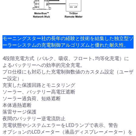
モーニングスター社の長年の経験と技術を結集した独立型ソ
ーラーシステムの充電制御アルゴリズムと優れた耐久性。
4段階充電方式（バルク、吸収、フロート､均等化充電）に
よるバッテリーへの効率的完全充電。
プロ仕様にも対応した充電制御数値のカスタム設定（ユーザ
ー設定）。
充実した保護回路とモニタリング
ソーラー、バッテリー高電圧遮断
ソーラー過負荷、短絡遮断
本体過熱遮断
落雷サージ保護
夜間のバッテリー逆電流防止
充電状態やシステムエラーをLEDランプで表示、警告
オプションのLCDメーター（液晶ディスプレーメーター）を