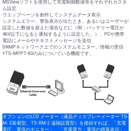
MSViewソフトを使用して充電制御数値等をそれぞれカスタ
ム設定
ウエッブページを創作してシステムデータ表示
システムエラー、警告表示が出たとき、あるいはユーザーが
設定した数値を超えた場合などに（例：バッテリー電圧が
46V以下になると通知するように設定した。）、PCや携帯
電話にメールやテキストメッセージを送信
SNMPネットワーク上でのシステムモニター、情報の受信
※TS-MPPT-60のみについている機能です。
オプションのLCD メーター（液晶ディスプレーメーター TS-
M- 2装着型、TS-RM-2 遠隔設置型）を接続すれば、「充電
電圧、電流のモニター」、「充電電力・電流の積算表示」、