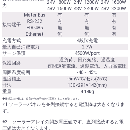
24V
800W
24V
1200W
24V
1600W
力
48V
1600W
48V
2400W
48V
3200W
Meter Bus
有
有
有
RS-232
有
有
有
接続端子
EIA-485
無
無
有
Ethernet
無
無
有
充電方式
4段階充電
最大自己消費電力
2.7W
サージ保護
4500W/port
過負荷、回路短絡、過温度
保護回路
夜間逆流電流、過渡電流、入力高電圧
周囲温度範囲
-40～45℃
温度補正
-5mV/℃/セル(25℃)
寸法
130×291×142(mm)
重量
4.14kg
◆仕様及び外観は、改良のため予告無く変更することがあります。
※1 ソーラーパネルを並列接続すると電流値は大きくなりま
す。
※2 ソーラーアレイの開放電圧値です。直列接続すると電
圧値は大きくなります。