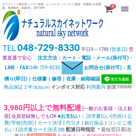
オフグリッド独立型ソーラー発電・インバータ・バッテリ/電池・充電器 (小売通
Menu
0
販、業者販売、卸販売) EST.1999
048-729-8330
TEL
平日9～17時
(営業日)
営
業直通で安心
注文方法：カート・電話・メール(添付可)・
LINE・FAX
:048-729-8230
お問合せ(添付可)：見
積り(即日)｜仕様書｜修理｜在庫・納期確認
商品保証２年
インボイス対応
利用案内
創業1999年
(電池以外)
3,980円以上で無料配達
[一般のお客様・法人歓
迎] 会員登録無しでもOK
■お支払い：
請求書払い(売掛)
|
公
費/学校(売掛)
|
カード決済
|
代引き
|
銀行振込
|
コンビニ後
払い
|
請求書カード決済
|
他
配達日時指定
＊最短翌日着(在