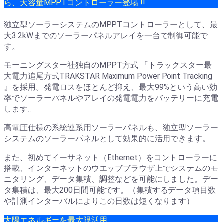
ら、大容量MPPTコントローラー登場 !!
独立型ソーラーシステムのMPPTコントローラーとして、最
大3.2kWまでのソーラーパネルアレイを一台で制御可能で
す。
モーニングスター社独自のMPPT方式 『トラックスター最
大電力追尾方式TRAKSTAR Maximum Power Point Tracking
』を採用。発電ロスをほとんど抑え、最大99%という高い効
率でソーラーパネルやアレイの発電電力をバッテリーに充電
します。
高電圧仕様の系統連系用ソーラーパネルも、独立型ソーラー
システムのソーラーパネルとして効果的に活用できます。
また、初めてイーサネット（Ethernet）をコントローラーに
搭載、インターネットのウエッブブラウザ上でシステムのモ
ニタリング、データ集積、調整などを可能にしました。デー
タ集積は、最大200日間可能です。（集積するデータ項目数
や計測インターバルによりこの日数は短くなります）
太陽エネルギーを最大限活用