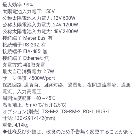
最大効率: 99%
太陽電池入力電圧: 150V
公称太陽電池入力電力: 12V 600W
公称太陽電池入力電力: 24V 1200W
公称太陽電池入力電力: 48V 2400W
接続端子 Meter Bus: 有
接続端子 RS-232: 有
接続端子 EIA-485: 無
接続端子 Ethernet: 無
充電方式 4段階充電
最大自己消費電力: 2.7W
サージ保護: 4500W/port
保護回路: 過負荷、回路短絡、過温度、夜間逆流電流、過渡
電流、入力高電圧
周囲温度範囲: -40～45℃
温度補正: -5mV/℃/セル(25℃)
オプション(別売): TS-M-2, TS-RM-2, RD-1, HUB-1
寸法: 130×291×142(mm)
重量: 4.14kg
◆仕様及び外観は、改良のため予告無く変更することがあり