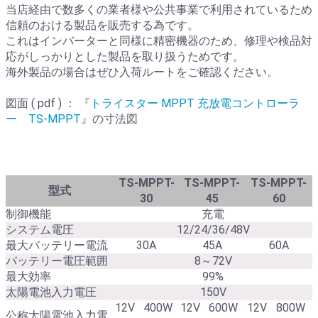
当店経由で数多くの業者様や公共事業で利用されているため
信頼のおける製品を販売する為です。
これはインバーターと同様に精密機器のため、修理や検品対
応がしっかりとした製品を取り扱うためです。
海外製品の場合はぜひ入荷ルートをご確認ください。
図面 ( pdf ) ： 『
トライスター MPPT 充放電コントローラ
ー TS-MPPT
』の寸法図
TS-MPPT-
TS-MPPT-
TS-MPPT-
型式
30
45
60
制御機能
充電
システム電圧
12/24/36/48V
最大バッテリー電流
30A
45A
60A
バッテリー電圧範囲
8～72V
最大効率
99%
太陽電池入力電圧
150V
12V
400W
12V
600W
12V
800W
公称太陽電池入力電