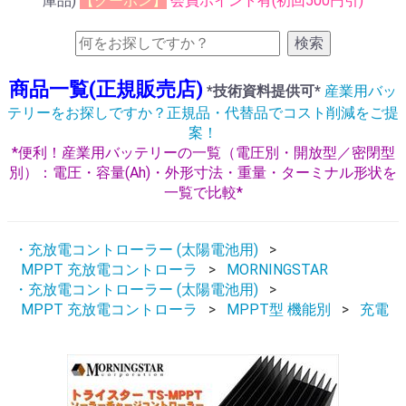
庫品)
【クーポン】
会員ポイント有(初回500円引)
検索
商品一覧(正規販売店)
*技術資料提供可*
産業用バッ
テリーをお探しですか？正規品・代替品でコスト削減をご提
案！
*便利！産業用バッテリーの一覧（電圧別・開放型／密閉型
別）：電圧・容量(Ah)・外形寸法・重量・ターミナル形状を
一覧で比較*
・充放電コントローラー (太陽電池用)
MPPT 充放電コントローラ
MORNINGSTAR
・充放電コントローラー (太陽電池用)
MPPT 充放電コントローラ
MPPT型 機能別
充電