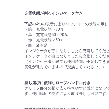
充電状態が判るインジケータ付き
下記の4つの表示によりバッテリーの状態を示し
・緑：充電状態＞70％
・黒：充電状態50～70％
・赤：充電状態＜50％
・白：液不足
インジケータが赤になりましたら充電してくだ
インジケータが白になりましたら交換してくだ
（インジケータが緑でも使用時間が不足してき
劣化が進んでいますので交換してください。）
持ち運びに便利なロープハンドル付き
グリップ部分の幅が広く持ちやすい設計になっ
す。使用場所の制約により取り外しも可能です