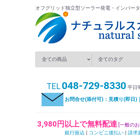
オフグリッド独立型ソーラー発電・インバータ・バ
048-729-8330
TEL
平日9
お問合せ(添付可)：見積り(即日
3,980円以上で無料配達
[一般の
銀行振込
|
コンビニ後払い
|
請求