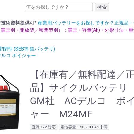
検索
*技術資料提供可*
産業用バッテリーをお探しですか？正規品・
電圧別・開放型／密閉型別）：電圧・容量(Ah)・外形寸法・
閉型 (SEB等:鉛バッテリ)
デルコ ボイジャー
【在庫有／無料配達／
品】サイクルバッテ
GM社 ACデルコ ボ
ャー M24MF
直流 12V 対応
電池容量：50～100Ah 未満