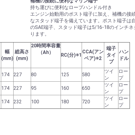
補機の接続に便利なマリン端子
持ち運びに便利なロープハンドル付き
エンジン始動用のポスト端子に加え、補機の接
なスタッド端子を備えています。ポスト端子は
のSAE端子、スタッド端子は5/16-18のインチ
ります。
20時間率容量
端子
幅
総高さ
CCA(アン
ハン
（Ah）
RC(分)
※1
タイ
(mm)
(mm)
ペア)
※2
ドル
プ
ツイ
ロー
174
227
80
125
580
ン
プ
ツイ
ロー
174
227
95
160
650
ン
プ
ツイ
ロー
174
232
100
180
720
ン
プ