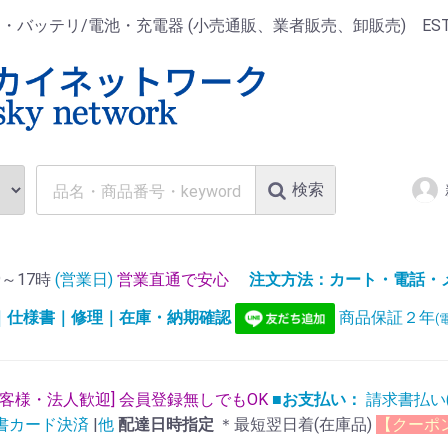
ッテリ/電池・充電器 (小売通販、業者販売、卸販売) EST.1
検索
～17時
(営業日)
営業直通で安心
注文方法：カート・電話・メー
)｜仕様書｜修理｜在庫・納期確認
商品保証２年
(
お客様・法人歓迎] 会員登録無しでもOK
■お支払い：
請求書払い
書カード決済
|
他
配達日時指定
＊最短翌日着(在庫品)
【クーポ