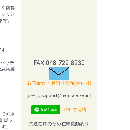
とを前提
。マリン
ます。
です。
FAX 048-729-8230
。バッテ
のみ搭載
お問合せ.・見積り依頼(添付可)
メール support@natural-sky.net
LINE で連絡
まで補水
防爆フ
共通在庫のため在庫変動あり
ます。