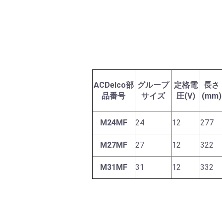
ACDelco部
グループ
定格電
長さ
品番号
サイズ
圧(V)
(mm)
M24MF
24
12
277
M27MF
27
12
322
M31MF
31
12
332