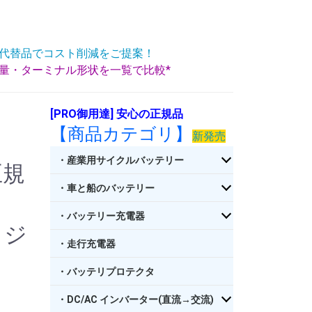
代替品でコスト削減をご提案！
重量・ターミナル形状を一覧で比較*
[PRO御用達] 安心の正規品
【商品カテゴリ】
新発売
・産業用サイクルバッテリー
正規
・車と船のバッテリー
リ
・バッテリー充電器
イジ
・走行充電器
・バッテリプロテクタ
・DC/AC インバーター(直流→交流)