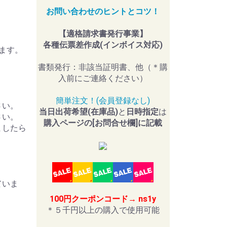
お問い合わせのヒントとコツ！
【適格請求書発行事業】
各種伝票差作成(インボイス対応)
ます。
書類発行：非該当証明書、他（＊購
入前にご連絡ください）
簡単注文！(会員登録なし)
さい。
当日出荷希望(在庫品)
と
日時指定
は
さい。
購入ページの[お問合せ欄]に記載
ましたら
ていま
。
100円クーポンコード→ ns1y
＊５千円以上の購入で使用可能