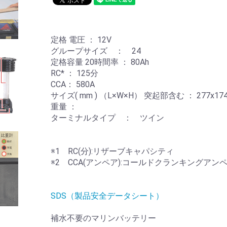
定格 電圧 ： 12V
グループサイズ ： 24
定格容量 20時間率 ： 80Ah
RC* ： 125分
CCA： 580A
サイズ( mm ) （L×W×H） 突起部含む ： 277x
17
重量 ：
ターミナルタイプ ： ツイン
※1 RC(分):リザーブキャパシティ
※2 CCA(アンペア):コールドクランキングアン
SDS（製品安全データシート）
補水不要のマリンバッテリー