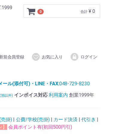
999
¥ 0
0
合計
新規会員登録
お気に入り
ログイン
ル(添付可)・LINE・FAX
:048-729-8230
インボイス対応
利用案内
創業1999年
電池以外)
(売掛)
|
公費/学校(売掛)
|
カード決済
|
代引き
|
ン】
会員ポイント有(初回500円引)