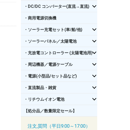
・DC/DC コンバーター(直流→直流)
・商用電源切換機
・ソーラー充電セット(車/船/他)
・ソーラーパネル／太陽電池
・充放電コントローラー (太陽電池用)
・周辺機器／電源ケーブル
・電源(小型品/セット品など)
・直流製品・雑貨
・リチウムイオン電池
【処分品／数量限定セール】
注文,質問（平日9:00～17:00）