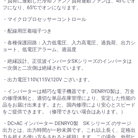
・負荷に連動した冷却ファン／負荷連動ファンは、45℃でオ
フになり、65℃でオンになります。
・マイクロプロセッサーコントロール
・配線用圧着端子つき
・各種保護回路：入力低電圧、入力高電圧、過負荷、出力シ
ョート、低電圧アラーム、過温度
・絶縁設計。正弦波インバータSKシリーズのインバータは
一次側と二次側は絶縁されています。
・出力電圧110V,115V,120V ございます。
・インバーターは精巧な電子機器です。DENRYO製は、万全
の修理体制と、適切な単品在庫管理により、安定した性能の
品をお届け出来ます。また、国内修理により安心とスピード
をご提供できます。（修理できない場合はあります。）
・DC>AC インバーター DENRYO製 SK シリーズ のサージ
出力とは、出力時間が一秒未満です。これ以上長く、定格出
力を超える使い方をされると破損します。この場合、外部ヒ