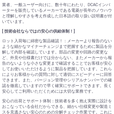
業者、一般ユーザー向けに、数十年にわたり、DCACインバ
ーターを販売しているメーカーである電菱が長年のノウハウ
と理解しやすさを考え作成した日本語の取り扱い説明書が付
いています。
[ 技術会社ならではの安心の供給体制！]
ロット入荷毎に綿密な製品確認！：メーカーより報告のない
ような細かなマイナーチェンジまで把握するために製品を分
解して内部を確認しています。部品の変更や回路の変更な
ど、外見や仕様書だけでは分からない、またメーカーから報
告のないような小さな変更まで確認することでお客様が安心
してお使いいただけるように製品を把握しています。これら
によりお客様からの質問に対して適切にスピーディーに回答
できます。また、バージョン管理やシリアルナンバーでの確
認を徹底していますので早く確実にサポートできます。長く
安心してご利用いただくためには大切な業務です。
安心の出荷とサポート体制：技術者を多く抱え実際に設計を
おこなっている会社だからできる、細かい仕様変更や製造ミ
スを見逃さない安心のための分解チェック作業です。これに