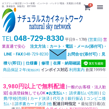
オフグリッド独立型ソーラー発電・インバータ・バッテリ/電池・充電器 (小売通
Menu
0
販、業者販売、卸販売) EST.1999
048-729-8330
TEL
平日9～17時
(営業日)
営
業直通で安心
注文方法：カート・電話・メール(添付可)・
LINE・FAX
:048-729-8230
お問合せ(添付可)：見
積り(即日)｜仕様書｜修理｜在庫・納期確認
商品保証２年
インボイス対応
利用案内
創業1999年
(電池以外)
3,980円以上で無料配達
[一般のお客様・法人歓
迎] 会員登録無しでもOK
■お支払い：
請求書払い(売掛)
|
公
費/学校(売掛)
|
カード決済
|
代引き
|
銀行振込
|
コンビニ後
払い
|
請求書カード決済
|
他
配達日時指定
＊最短翌日着(在