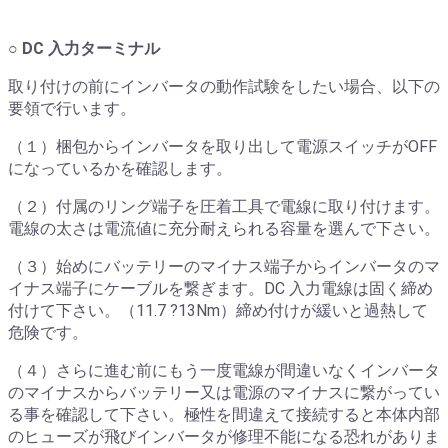
○ DC 入力ターミナル
取り付けの前にインバータの動作試験をしたい場合、以下の
要領で行います。
（１）梱包からインバータを取り出して電源スイッチがOFF
になっているかを確認します。
（２）付属のリング端子を圧着工具で電線に取り付けます。
電線の太さは電流値に充分耐えられる容量を選んで下さい。
（３）始めにバッテリーのマイナス端子からインバータのマ
イナス端子にケーブルを繋ぎます。DC 入力電線は固く締め
付けて下さい。（11.7 ?13Nm）締め付けが緩いと過熱して
危険です。
（４）さらに進む前にもう一度電線が間違いなくインバータ
のマイナスからバッテリー又は電源のマイナスに繋がってい
る事を確認して下さい。極性を間違えて接続すると本体内部
のヒューズが飛びインバータが修理不能になる恐れがありま