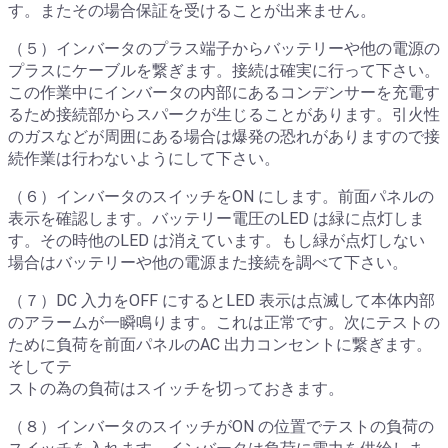
す。またその場合保証を受けることが出来ません。
（５）インバータのプラス端子からバッテリーや他の電源の
プラスにケーブルを繋ぎます。接続は確実に行って下さい。
この作業中にインバータの内部にあるコンデンサーを充電す
るため接続部からスパークが生じることがあります。引火性
のガスなどが周囲にある場合は爆発の恐れがありますので接
続作業は行わないようにして下さい。
（６）インバータのスイッチをON にします。前面パネルの
表示を確認します。バッテリー電圧のLED は緑に点灯しま
す。その時他のLED は消えています。もし緑が点灯しない
場合はバッテリーや他の電源また接続を調べて下さい。
（７）DC 入力をOFF にするとLED 表示は点滅して本体内部
のアラームが一瞬鳴ります。これは正常です。次にテストの
ために負荷を前面パネルのAC 出力コンセントに繋ぎます。
そしてテ
ストの為の負荷はスイッチを切っておきます。
（８）インバータのスイッチがON の位置でテストの負荷の