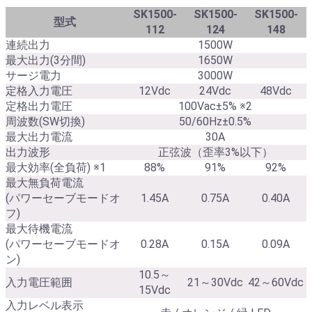
SK1500-
SK1500-
SK1500-
型式
112
124
148
連続出力
1500W
最大出力(3分間)
1650W
サージ電力
3000W
定格入力電圧
12Vdc
24Vdc
48Vdc
定格出力電圧
100Vac±5% ※2
周波数(SW切換)
50/60Hz±0.5%
最大出力電流
30A
出力波形
正弦波（歪率3%以下）
最大効率(全負荷) ※1
88%
91%
92%
最大無負荷電流
(パワーセーブモードオ
1.45A
0.75A
0.40A
フ)
最大待機電流
(パワーセーブモードオ
0.28A
0.15A
0.09A
ン)
10.5～
入力電圧範囲
21～30Vdc
42～60Vdc
15Vdc
入力レベル表示