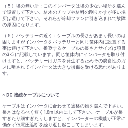
（５）埃の無い所：このインバータは埃の少ない場所を選ん
で設置して下さい。材木のチップや材料の削りかすが多い場
所は避けて下さい。それらが冷却ファンに引き込まれて故障
の原因になります。
（６）バッテリーの近く：ケーブルの長さがあまり長いのは
困りますがインバータをバッテリーと同じ筐体内に設置する
事は避けて下さい。推奨するケーブルの長さとサイズは項目
の3-5 に記載しています。同じ筐体内にインバータを取り付
けますと、バッテリーはガスを発生するためその腐食性のガ
スに曝されてインバータは大きな損傷を受ける恐れがありま
す。
○ DC 接続ケーブルについて
ケーブルはインバータに合わせて適格の物を選んで下さい。
長さはなるべく短く1.8m 以内にして下さい。ケーブルが長
すぎたり細すぎたりしますと、インバーターの機能が正常に
働かず低電圧遮断を繰り返し起こしてしまいます。