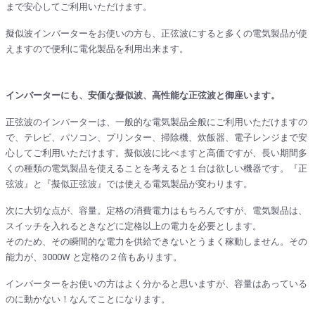
まで安心してご利用いただけます。
擬似波インバーターをお使いの方も、正弦波にすると多くの電気製品が使
えますので便利に電化製品を利用出来ます。
インバーターにも、安価な擬似波、高性能な正弦波と御座います。
正弦波のインバーターは、一般的な電気製品全般にご利用いただけますの
で、テレビ、パソコン、プリンター、掃除機、炊飯器、電子レンジまで安
心してご利用いただけます。擬似波に比べますと高価ですが、長い期間多
くの種類の電気製品を使えることを考えると１台は欲しい機器です。『正
弦波』と『擬似正弦波』では使える電気製品が変わります。
次に大切な点が、容量。定格の消費電力はもちろんですが、電気製品は、
スイッチを入れるときなどに定格以上の電力を必要とします。
そのため、その瞬間的な電力を供給できないとうまく稼動しません。その
能力が、3000W と定格の２倍もあります。
インバーターをお使いの方はよく分かると思いますが、容量はあっている
のに動かない！なんてことになります。