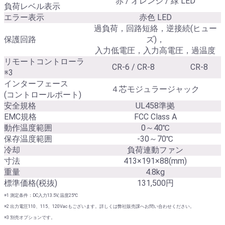
赤 / オレンジ / 緑 LED
負荷レベル表示
エラー表示
赤色 LED
過負荷，回路短絡，逆接続(ヒュー
保護回路
ズ)，
入力低電圧，入力高電圧，過温度
リモートコントローラ
CR-6 / CR-8
CR-8
※3
インターフェース
４芯モジュラージャック
(コントロールポート)
安全規格
UL458準拠
EMC規格
FCC Class A
動作温度範囲
0～40℃
保存温度範囲
-30～70℃
冷却
負荷連動ファン
寸法
413×191×88(mm)
重量
4.8kg
標準価格(税抜)
131,500円
※1 測定条件：DC入力13.5V, 温度25℃
※2 出力電圧110、115、120Vacもございます。詳しくは弊社販売課へお問い合わせください。
※3 別売オプションです。