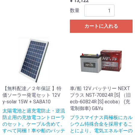
¥ 13,122
数量
カートに入れる
【無料配達／２年保証 】特
車/船 12V バッテリー NEXT
価ソーラー発電セット 12V
プラス NST-70B24R [S] （旧
y-solar 15W + SABA10
ecb-60B24R [S] ecoba） (充
電制御車) G&Yu
太陽電池と過充電防止・逆流
防止用の充放電コントローラ
プラスマイナス両極板にカル
のセット。ケーブル含めて、
シウム特殊合金を採用するこ
すべて同梱！車や船のバッテ
とにより、電気エネルギーの