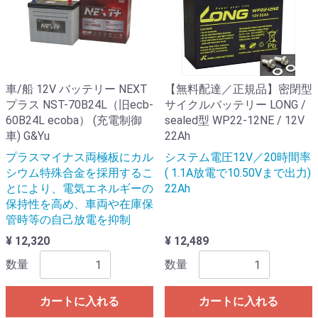
車/船 12V バッテリー NEXT
【無料配達／正規品】密閉型
プラス NST-70B24L（旧ecb-
サイクルバッテリー LONG /
60B24L ecoba） (充電制御
sealed型 WP22-12NE / 12V
車) G&Yu
22Ah
プラスマイナス両極板にカル
システム電圧12V／20時間率
シウム特殊合金を採用するこ
( 1.1A放電で10.50Vまで出力)
とにより、電気エネルギーの
22Ah
保持性を高め、車両や在庫保
管時等の自己放電を抑制
¥ 12,320
¥ 12,489
数量
数量
カートに入れる
カートに入れる