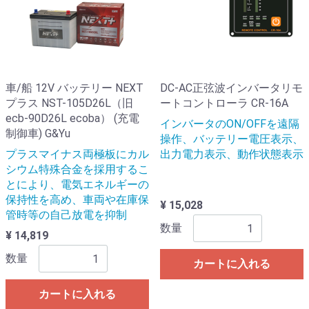
車/船 12V バッテリー NEXT
DC-AC正弦波インバータリモ
プラス NST-105D26L（旧
ートコントローラ CR-16A
ecb-90D26L ecoba） (充電
インバータのON/OFFを遠隔
制御車) G&Yu
操作、バッテリー電圧表示、
プラスマイナス両極板にカル
出力電力表示、動作状態表示
シウム特殊合金を採用するこ
とにより、電気エネルギーの
保持性を高め、車両や在庫保
¥ 15,028
管時等の自己放電を抑制
数量
¥ 14,819
数量
カートに入れる
カートに入れる