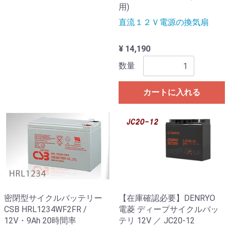
用)
直流１２Ｖ電源の換気扇
¥ 14,190
数量
カートに入れる
密閉型サイクルバッテリー
【在庫確認必要】DENRYO
CSB HRL1234WF2FR /
電菱 ディープサイクルバッ
12V・9Ah 20時間率
テリ 12V ／ JC20-12