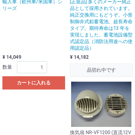
輸入車（欧州車/米国車）シ
[正規品] 多くのメーカー純正
リーズ
品として採用されています。
純正交換用にもどうぞ。小形
制御弁式鉛蓄電池。超長寿命
タイプ。期待寿命は13 年を
実現しました。蓄電池設備型
式認定品（消防法用途への使
用認定品）
¥ 14,049
¥ 14,182
数量
品切れ中です
カートに入れる
換気扇 NR-VF1200 (直流12V