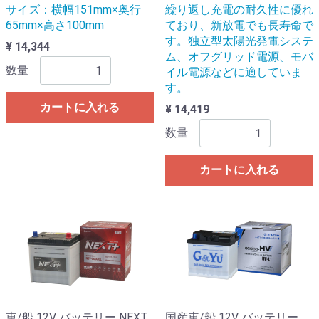
サイズ：横幅151mm×奥行
繰り返し充電の耐久性に優れ
65mm×高さ100mm
ており、新放電でも長寿命で
す。独立型太陽光発電システ
¥ 14,344
ム、オフグリッド電源、モバ
数量
イル電源などに適していま
す。
カートに入れる
¥ 14,419
数量
カートに入れる
車/船 12V バッテリー NEXT
国産車/船 12V バッテリー