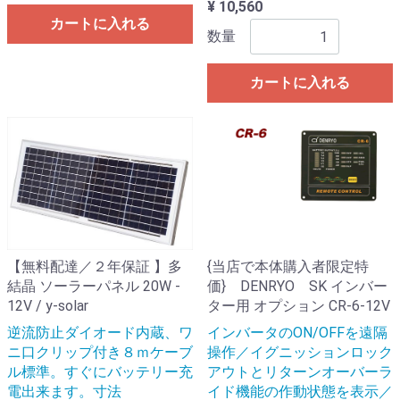
¥ 10,560
カートに入れる
数量
カートに入れる
【無料配達／２年保証 】多
{当店で本体購入者限定特
結晶 ソーラーパネル 20W -
価} DENRYO SK インバー
12V / y-solar
ター用 オプション CR-6-12V
逆流防止ダイオード内蔵、ワ
インバータのON/OFFを遠隔
ニ口クリップ付き８ｍケーブ
操作／イグニッションロック
ル標準。すぐにバッテリー充
アウトとリターンオーバーラ
電出来ます。寸法
イド機能の作動状態を表示／