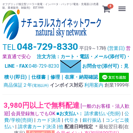
オフグリッド独立型ソーラー発電・インバータ・バッテリ/電池・充電器 (小売通
Menu
0
販、業者販売、卸販売) EST.1999
048-729-8330
TEL
平日9～17時
(営業日)
営
業直通で安心
注文方法：カート・電話・メール(添付可)・
LINE・FAX
:048-729-8230
お問合せ(添付可)：見
積り(即日)｜仕様書｜修理｜在庫・納期確認
商品保証２年
インボイス対応
利用案内
創業1999年
(電池以外)
3,980円以上で無料配達
[一般のお客様・法人歓
迎] 会員登録無しでもOK
■お支払い：
請求書払い(売掛)
|
公
費/学校(売掛)
|
カード決済
|
代引き
|
銀行振込
|
コンビニ後
払い
|
請求書カード決済
|
他
配達日時指定
＊最短翌日着(在