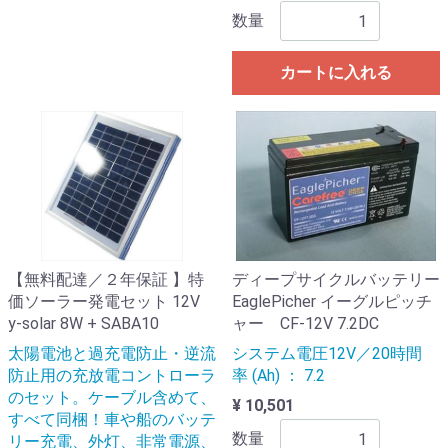
数量
カートに入れる
【無料配達／２年保証 】特
ディープサイクルバッテリー
価ソーラー発電セット 12V
EaglePicher イーグルピッチ
y-solar 8W + SABA10
ャー CF-12V 7.2DC
太陽電池と過充電防止・逆流
システム電圧12V／20時間
防止用の充放電コントローラ
率 (Ah) ： 7.2
のセット。ケーブル含めて、
¥ 10,501
すべて同梱！車や船のバッテ
数量
リー充電、外灯、非常電源、