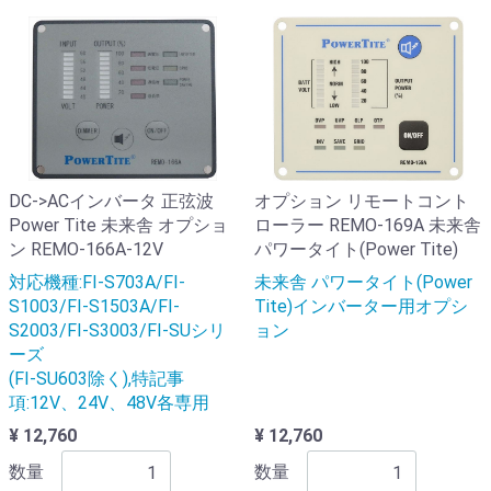
DC->ACインバータ 正弦波
オプション リモートコント
Power Tite 未来舎 オプショ
ローラー REMO-169A 未来舎
ン REMO-166A-12V
パワータイト(Power Tite)
対応機種:FI-S703A/FI-
未来舎 パワータイト(Power
S1003/FI-S1503A/FI-
Tite)インバーター用オプシ
S2003/FI-S3003/FI-SUシリ
ョン
ーズ
(FI-SU603除く),特記事
項:12V、24V、48V各専用
¥ 12,760
¥ 12,760
数量
数量