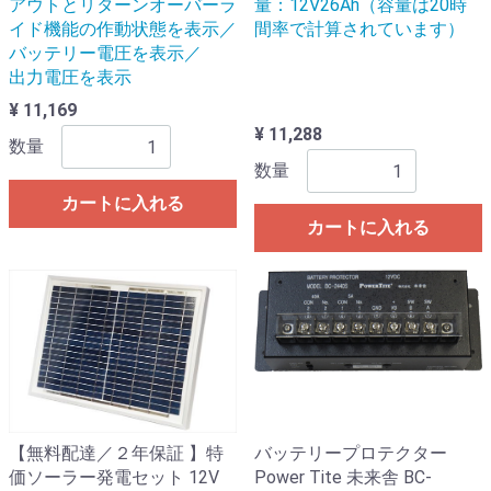
アウトとリターンオーバーラ
量：12V26Ah（容量は20時
イド機能の作動状態を表示／
間率で計算されています）
バッテリー電圧を表示／
出力電圧を表示
¥ 11,169
¥ 11,288
数量
数量
カートに入れる
カートに入れる
【無料配達／２年保証 】特
バッテリープロテクター
価ソーラー発電セット 12V
Power Tite 未来舎 BC-