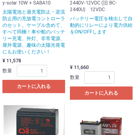
y-solar 10W + SABA10
2440V-12VDC (旧 BC-
2440U) 12VDC
太陽電池と過充電防止・逆流
防止用の充放電コントローラ
バッテリー電圧を検出して自
のセット。ケーブル含めて、
動的にリレーにより電力供給
すべて同梱！車や船のバッテ
をON/OFFします
リー充電、外灯、非常電源、
屋外電源、趣味の太陽光発電
にもお使いください！
¥ 11,578
¥ 11,660
数量
数量
カートに入れる
カートに入れる