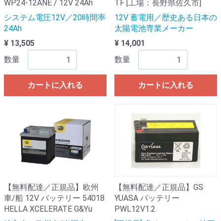
WP24-12ANE / 12V 24Ah
TF [工場：長野県佐久市]
システム電圧12V／20時間率
12V 蓄電用／歴史ある日本の
24Ah
太陽電池専業メーカー
¥ 13,505
¥ 14,001
数量
数量
カートに入れる
カートに入れる
【無料配達／正規品】欧州
【無料配達／正規品】GS
車/船 12V バッテリー 54018
YUASA バッテリー
HELLA XCELERATE G&Yu
PWL12V1.2