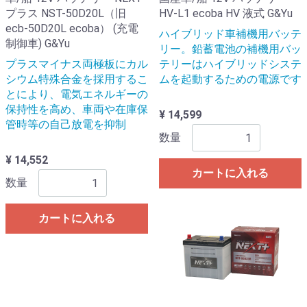
プラス NST-50D20L（旧
HV-L1 ecoba HV 液式 G&Yu
ecb-50D20L ecoba） (充電
ハイブリッド車補機用バッテ
制御車) G&Yu
リー。鉛蓄電池の補機用バッ
プラスマイナス両極板にカル
テリーはハイブリッドシステ
シウム特殊合金を採用するこ
ムを起動するための電源です
とにより、電気エネルギーの
保持性を高め、車両や在庫保
¥ 14,599
管時等の自己放電を抑制
数量
¥ 14,552
カートに入れる
数量
カートに入れる