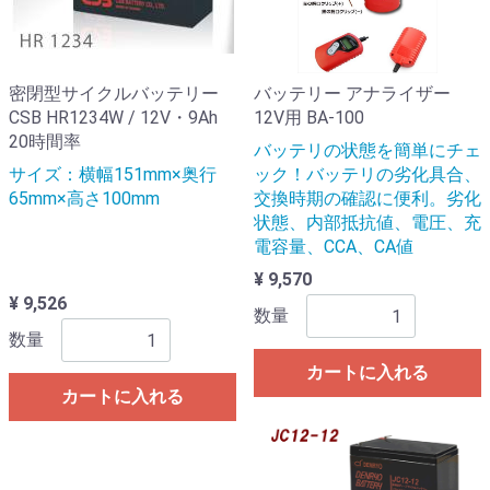
密閉型サイクルバッテリー
バッテリー アナライザー
CSB HR1234W / 12V・9Ah
12V用 BA-100
20時間率
バッテリの状態を簡単にチェ
サイズ：横幅151mm×奥行
ック！バッテリの劣化具合、
65mm×高さ100mm
交換時期の確認に便利。劣化
状態、内部抵抗値、電圧、充
電容量、CCA、CA値
¥ 9,570
¥ 9,526
数量
数量
カートに入れる
カートに入れる