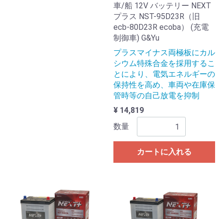
車/船 12V バッテリー NEXT
プラス NST-95D23R（旧
ecb-80D23R ecoba） (充電
制御車) G&Yu
プラスマイナス両極板にカル
シウム特殊合金を採用するこ
とにより、電気エネルギーの
保持性を高め、車両や在庫保
管時等の自己放電を抑制
¥ 14,819
数量
カートに入れる