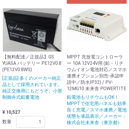
【無料配達／正規品】GS
MPPT 充放電コントローラ
YUASA バッテリー PE12V0.8
ー 10A 12V24V用 (鉛・リチ
(PE12V0.8WS)
ウムイオン電池対応／スマホ
連携オプション別売-承認申
[正規品] 多くのメーカー純正
請中／防水IP32) / PV-
品として採用されています。
12MG10 未来舎 POWERTITE
純正交換用にもどうぞ。小形
制御弁式鉛蓄電池
鉛電池もリチウムもOK！
MPPTで住宅用パネルも効率
良く充電／スマホ連携／電池
¥ 10,527
状態を液晶表示／メーカー：
数量
株式会社未来舎（東京都）