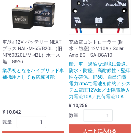
車/船 12V バッテリー NEXT
充放電コントローラー (防
プラス NAL-M-65/B20L（旧
水・防塵) 12V 10A / Solar
NP60B20L/M-42L）ホース
Amp BG SA-BGA10
無 G&Yu
船、車、過酷な環境に最適。
業界初となるハイブリッド車
防水・防塵、高耐候性・堅牢
補機用としても搭載可能
性を確保。IP68。自己消費
電力2mAで電池を節約／シス
テム電圧12Vdc／太陽電池入
力電流10A／負荷電流10A
¥ 10,256
¥ 10,042
数量
数量
カートに入れる