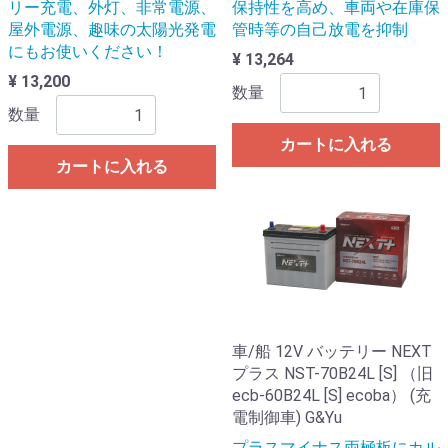
リー充電、外灯、非常電源、
保持性を高め、車両や在庫保
屋外電源、趣味の太陽光発電
管時等の自己放電を抑制
にもお使いください！
¥ 13,264
¥ 13,200
数量
数量
カートに入れる
カートに入れる
車/船 12V バッテリー NEXT
プラス NST-70B24L [S] （旧
ecb-60B24L [S] ecoba） (充
電制御車) G&Yu
プラスマイナス両極板にカル