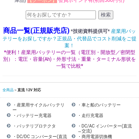
庫品)
【クーポン】
会員ポイント有(初回500円引)
検索
商品一覧(正規販売店)
*技術資料提供可*
産業用バッ
テリーをお探しですか？正規品・代替品でコスト削減をご提
案！
*便利！産業用バッテリーの一覧（電圧別・開放型／密閉型
別）：電圧・容量(Ah)・外形寸法・重量・ターミナル形状を
一覧で比較*
全商品
直流 12V 対応
・産業用サイクルバッテリ
・車と船のバッテリー
ー
・バッテリー充電器
・走行充電器
・バッテリプロテクタ
・DC/AC インバーター(直流
→交流)
・DC/DC コンバーター(直流
・商用電源切換機