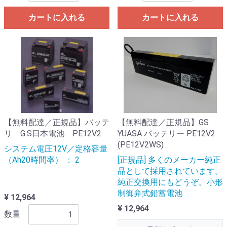
カートに入れる
カートに入れる
【無料配達／正規品】バッテ
【無料配達／正規品】GS
リ G.S日本電池 PE12V2
YUASA バッテリー PE12V2
(PE12V2WS)
システム電圧12V／定格容量
（Ah20時間率） ： 2
[正規品] 多くのメーカー純正
品として採用されています。
純正交換用にもどうぞ。小形
制御弁式鉛蓄電池
¥ 12,964
¥ 12,964
数量