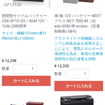
密閉型サイクルバッテリー
車/船 12V バッテリー NEXT
CSB GP12120 / AGM 12V・
プラス NST-70B24R（旧
12Ah 20時間率
ecb-60B24R ecoba） (充電
制御車) G&Yu
サイズ：横幅151mm×奥行
98mm×高さ100mm
プラスマイナス両極板にカル
シウム特殊合金を採用するこ
とにより、電気エネルギーの
保持性を高め、車両や在庫保
管時等の自己放電を抑制
¥ 12,298
¥ 12,320
数量
数量
カートに入れる
カートに入れる