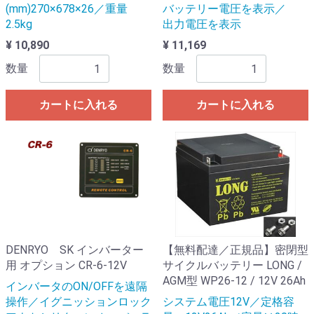
(mm)270×678×26／重量
バッテリー電圧を表示／
2.5kg
出力電圧を表示
¥ 10,890
¥ 11,169
数量
数量
カートに入れる
カートに入れる
DENRYO SK インバーター
【無料配達／正規品】密閉型
用 オプション CR-6-12V
サイクルバッテリー LONG /
AGM型 WP26-12 / 12V 26Ah
インバータのON/OFFを遠隔
操作／イグニッションロック
システム電圧12V／定格容