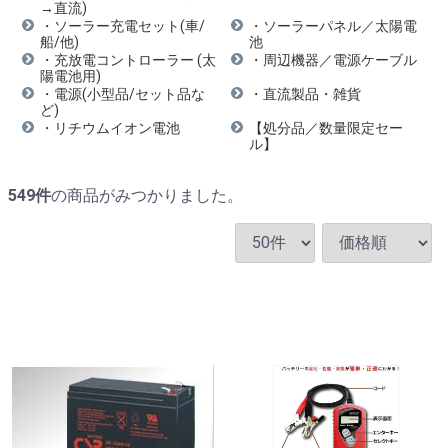
→直流)
・ソーラー充電セット(車/
・ソーラーパネル／太陽電
船/他)
池
・充放電コントローラー (太
・周辺機器／電源ケーブル
陽電池用)
・電源(小型品/セット品な
・直流製品・雑貨
ど)
・リチウムイオン電池
【処分品／数量限定セー
ル】
549
件
の商品がみつかりました。