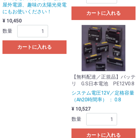
屋外電源、趣味の太陽光発電
にもお使いください！
カートに入れる
¥ 10,450
数量
カートに入れる
【無料配達／正規品】バッテ
リ G.S日本電池 PE12V0.8
システム電圧12V／定格容量
（Ah20時間率） ： 0.8
¥ 10,527
数量
カートに入れる