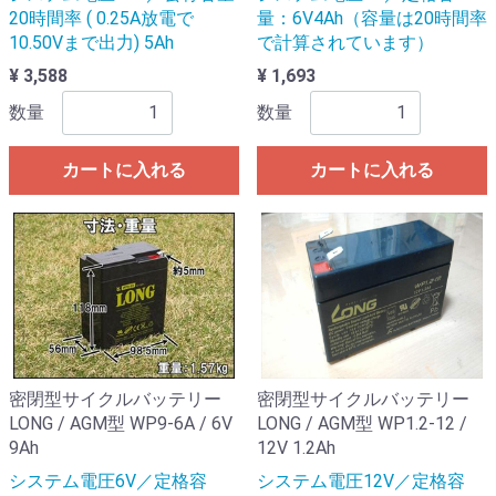
20時間率 ( 0.25A放電で
量：6V4Ah（容量は20時間率
10.50Vまで出力) 5Ah
で計算されています）
¥ 3,588
¥ 1,693
数量
数量
カートに入れる
カートに入れる
密閉型サイクルバッテリー
密閉型サイクルバッテリー
LONG / AGM型 WP9-6A / 6V
LONG / AGM型 WP1.2-12 /
9Ah
12V 1.2Ah
システム電圧6V／定格容
システム電圧12V／定格容