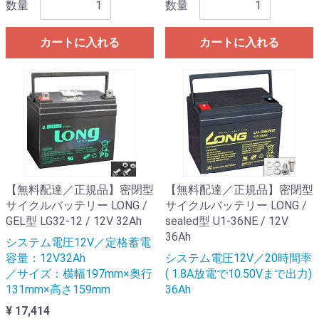
数量
数量
カートに入れる
カートに入れる
【無料配達／正規品】密閉型
【無料配達／正規品】密閉型
サイクルバッテリー LONG /
サイクルバッテリー LONG /
GEL型 LG32-12 / 12V 32Ah
sealed型 U1-36NE / 12V
36Ah
システム電圧12V／定格蓄電
容量：12V32Ah
システム電圧12V／20時間率
／サイズ：横幅197mm×奥行
( 1.8A放電で10.50Vまで出力)
131mm×高さ159mm
36Ah
¥ 17,414