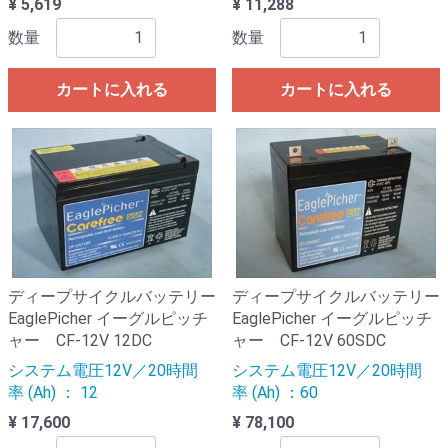
¥ 5,619
¥ 11,288
数量
数量
カートに入れる
カートに入れる
ディープサイクルバッテリー
ディープサイクルバッテリー
EaglePicher イーグルピッチ
EaglePicher イーグルピッチ
ャー CF-12V 12DC
ャー CF-12V 60SDC
システム電圧12V／20時間
システム電圧12V／20時間
率 (Ah) ： 12
率 (Ah) ：60
¥ 17,600
¥ 78,100