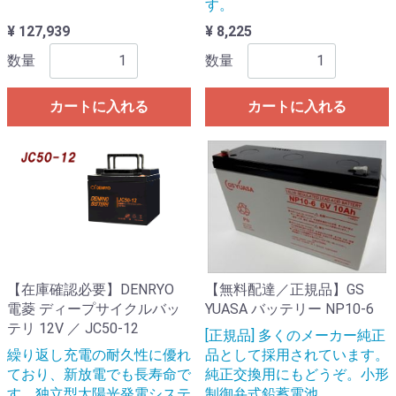
す。
¥ 127,939
¥ 8,225
数量
数量
カートに入れる
カートに入れる
【在庫確認必要】DENRYO
【無料配達／正規品】GS
電菱 ディープサイクルバッ
YUASA バッテリー NP10-6
テリ 12V ／ JC50-12
[正規品] 多くのメーカー純正
繰り返し充電の耐久性に優れ
品として採用されています。
ており、新放電でも長寿命で
純正交換用にもどうぞ。小形
す。独立型太陽光発電システ
制御弁式鉛蓄電池