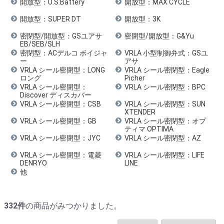
開放型：U.S.Battery
開放型：MAX CYCLE
開放型：SUPER DT
開放型：3K
密閉型/開放型：GSユアサ
密閉型/開放型：G&Yu
EB/SEB/SLH
密閉型：ACデルコ ボイジャ
VRLA 小型制御弁式：GSユ
ー
アサ
VRLA シール密閉型：LONG
VRLA シール密閉型：Eagle
ロング
Picher
VRLA シール密閉型：
VRLA シール密閉型：BPC
Discover ディスカバー
VRLA シール密閉型：CSB
VRLA シール密閉型：SUN
XTENDER
VRLA シール密閉型：GB
VRLA シール密閉型：オプ
ティマ OPTIMA
VRLA シール密閉型：JYC
VRLA シール密閉型：AZ
VRLA シール密閉型：電菱
VRLA シール密閉型：LIFE
DENRYO
LINE
他
332
件
の商品がみつかりました。