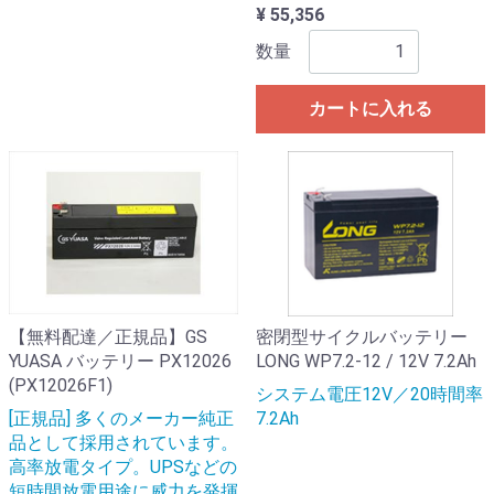
¥ 55,356
数量
カートに入れる
【無料配達／正規品】GS
密閉型サイクルバッテリー
YUASA バッテリー PX12026
LONG WP7.2-12 / 12V 7.2Ah
(PX12026F1)
システム電圧12V／20時間率
[正規品] 多くのメーカー純正
7.2Ah
品として採用されています。
高率放電タイプ。UPSなどの
短時間放電用途に威力を発揮