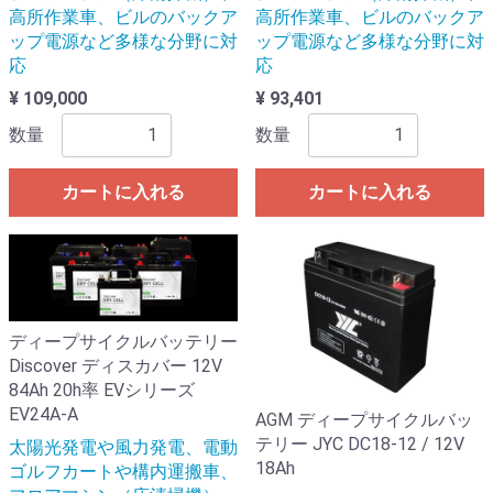
高所作業車、ビルのバックア
高所作業車、ビルのバックア
ップ電源など多様な分野に対
ップ電源など多様な分野に対
応
応
¥ 109,000
¥ 93,401
数量
数量
カートに入れる
カートに入れる
ディープサイクルバッテリー
Discover ディスカバー 12V
84Ah 20h率 EVシリーズ
EV24A-A
AGM ディープサイクルバッ
テリー JYC DC18-12 / 12V
太陽光発電や風力発電、電動
18Ah
ゴルフカートや構内運搬車、