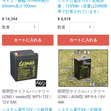
サイズ：横幅151mm×奥行
システム電圧12V／定格容
65mm×高さ100mm
量：12V9Ah（容量は20時間
率で計算されています）
¥ 14,344
¥ 4,418
数量
数量
カートに入れる
カートに入れる
密閉型サイクルバッテリー
密閉型サイクルバッテリー
LONG / sealed型 WP5-12E /
LONG / AGM型 WP4-6 / 6V
12V 5Ah
4Ah
システム電圧12V／公称容量
システム電圧6V／定格容