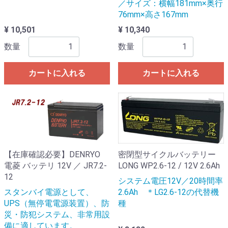
／サイズ：横幅181mm×奥行
76mm×高さ167mm
¥ 10,501
¥ 10,340
数量
数量
カートに入れる
カートに入れる
【在庫確認必要】DENRYO
密閉型サイクルバッテリー
電菱 バッテリ 12V ／ JR7.2-
LONG WP2.6-12 / 12V 2.6Ah
12
システム電圧12V／20時間率
スタンバイ電源として、
2.6Ah ＊LG2.6-12の代替機
UPS（無停電電源装置）、防
種
災・防犯システム、非常用設
備に適しています。