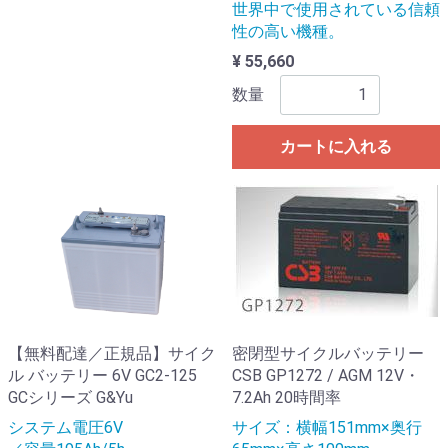
世界中で使用されている信頼
性の高い機種。
¥ 55,660
数量
カートに入れる
【無料配達／正規品】サイク
密閉型サイクルバッテリー
ル バッテリー 6V GC2-125
CSB GP1272 / AGM 12V・
GCシリーズ G&Yu
7.2Ah 20時間率
システム電圧6V
サイズ：横幅151mm×奥行