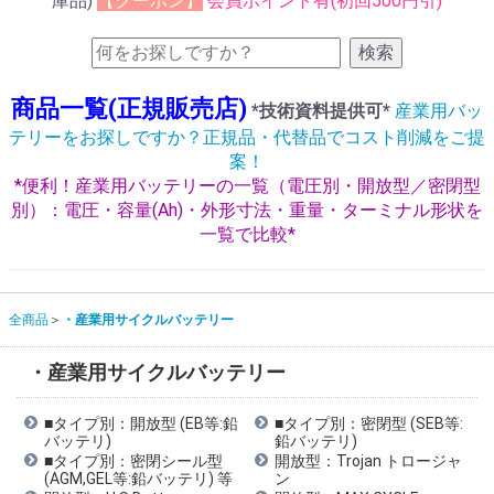
庫品)
【クーポン】
会員ポイント有(初回500円引)
検索
商品一覧(正規販売店)
*技術資料提供可*
産業用バッ
テリーをお探しですか？正規品・代替品でコスト削減をご提
案！
*便利！産業用バッテリーの一覧（電圧別・開放型／密閉型
別）：電圧・容量(Ah)・外形寸法・重量・ターミナル形状を
一覧で比較*
全商品
・産業用サイクルバッテリー
・産業用サイクルバッテリー
■タイプ別：開放型 (EB等:鉛
■タイプ別：密閉型 (SEB等:
バッテリ)
鉛バッテリ)
■タイプ別：密閉シール型
開放型：Trojan トロージャ
(AGM,GEL等:鉛バッテリ) 等
ン