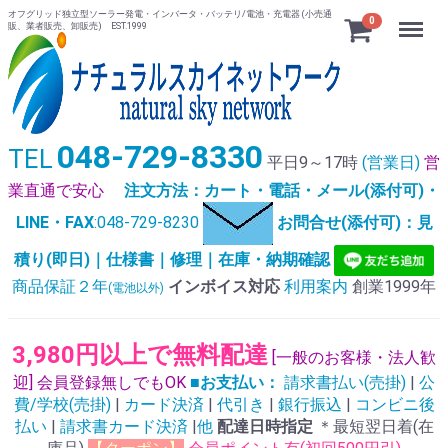
オフグリッド独立型ソーラー発電・インバータ・バッテリ/電池・充電器 (小売通
Menu
0
販、業者販売、卸販売) EST.1999
048-729-8330
TEL
平日9～17時
(営業日)
営
業直通で安心
注文方法：カート・電話・メール(添付可)・
LINE・FAX
:048-729-8230
お問合せ(添付可)：見
積り(即日)｜仕様書｜修理｜在庫・納期確認
商品保証２年
インボイス対応
利用案内
創業1999年
(電池以外)
3,980円以上で無料配達
[一般のお客様・法人歓
迎] 会員登録無しでもOK
■お支払い：
請求書払い(売掛)
|
公
費/学校(売掛)
|
カード決済
|
代引き
|
銀行振込
|
コンビニ後
払い
|
請求書カード決済
|
他
配達日時指定
＊最短翌日着(在